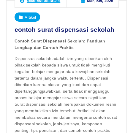
Mar, Sel, 2026
Sekolahindonesia
Artikel
contoh surat dispensasi sekolah
Contoh Surat Dispensasi Sekolah: Panduan
Lengkap dan Contoh Praktis
Dispensasi sekolah adalah izin yang diberikan oleh
pihak sekolah kepada siswa untuk tidak mengikuti
kegiatan belajar mengajar atau kewajiban sekolah
tertentu dalam jangka waktu tertentu. Dispensasi
diberikan karena alasan yang kuat dan dapat
dipertanggungjawabkan, serta tidak mengganggu
proses belajar mengajar siswa secara signifikan.
Surat dispensasi sekolah merupakan dokumen resmi
yang membuktikan izin tersebut. Artikel ini akan
membahas secara mendalam mengenai contoh surat
dispensasi sekolah, jenis-jenisnya, komponen
penting, tips penulisan, dan contoh-contoh praktis