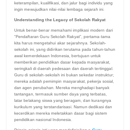
keterampilan, kualifikasi, dan jalur bagi individu yang
ingin mewujudkan nilai-nilai lembaga sejarah ini.
Understanding the Legacy of Sekolah Rakyat
Untuk benar-benar memahami implikasi modern dari
“Pendaftaran Guru Sekolah Rakyat”, pertama-tama
kita harus mengetahui akar sejarahnya. Sekolah-
sekolah ini, yang didirikan terutama pada tahun-tahun
awal kemerdekaan Indonesia, bertujuan untuk
memberikan pendidikan dasar kepada masyarakat,
seringkali di daerah pedesaan dan daerah tertinggal.
Guru di sekolah-sekolah ini bukan sekedar instruktur;
mereka adalah pemimpin masyarakat, pekerja sosial,
dan agen perubahan. Mereka menghadapi banyak
tantangan, termasuk sumber daya yang terbatas,
latar belakang siswa yang beragam, dan kurangnya
kurikulum yang terstandarisasi. Namun dedikasi dan
kecerdikan mereka meletakkan dasar bagi sistem
pendidikan nasional Indonesia.