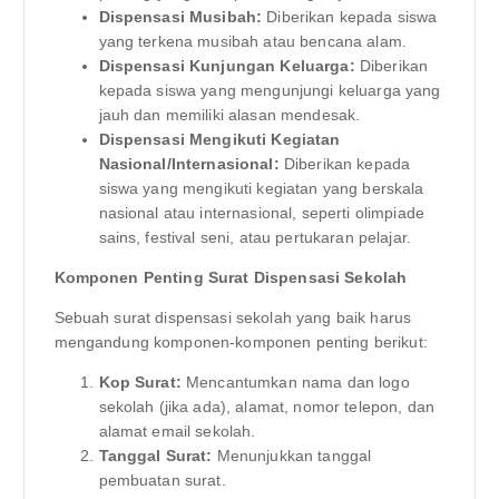
Dispensasi Musibah:
Diberikan kepada siswa
yang terkena musibah atau bencana alam.
Dispensasi Kunjungan Keluarga:
Diberikan
kepada siswa yang mengunjungi keluarga yang
jauh dan memiliki alasan mendesak.
Dispensasi Mengikuti Kegiatan
Nasional/Internasional:
Diberikan kepada
siswa yang mengikuti kegiatan yang berskala
nasional atau internasional, seperti olimpiade
sains, festival seni, atau pertukaran pelajar.
Komponen Penting Surat Dispensasi Sekolah
Sebuah surat dispensasi sekolah yang baik harus
mengandung komponen-komponen penting berikut:
Kop Surat:
Mencantumkan nama dan logo
sekolah (jika ada), alamat, nomor telepon, dan
alamat email sekolah.
Tanggal Surat:
Menunjukkan tanggal
pembuatan surat.