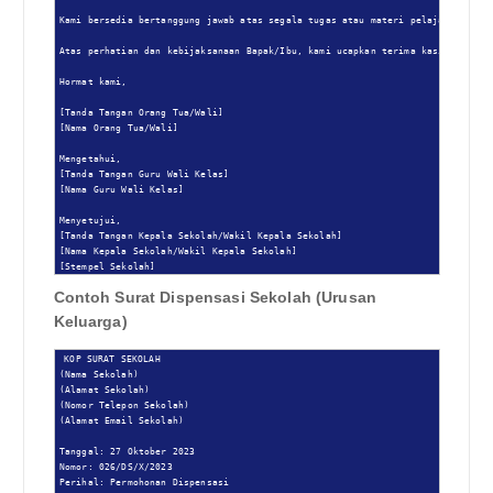
Kami bersedia bertanggung jawab atas segala tugas atau materi pelajaran yang 
Atas perhatian dan kebijaksanaan Bapak/Ibu, kami ucapkan terima kasih.

Hormat kami,

[Tanda Tangan Orang Tua/Wali]

[Nama Orang Tua/Wali]

Mengetahui,

[Tanda Tangan Guru Wali Kelas]

[Nama Guru Wali Kelas]

Menyetujui,

[Tanda Tangan Kepala Sekolah/Wakil Kepala Sekolah]

[Nama Kepala Sekolah/Wakil Kepala Sekolah]

[Stempel Sekolah]
Contoh Surat Dispensasi Sekolah (Urusan
Keluarga)
KOP SURAT SEKOLAH

(Nama Sekolah)

(Alamat Sekolah)

(Nomor Telepon Sekolah)

(Alamat Email Sekolah)

Tanggal: 27 Oktober 2023

Nomor: 026/DS/X/2023

Perihal: Permohonan Dispensasi
