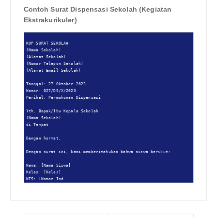
Contoh Surat Dispensasi Sekolah (Kegiatan
Ekstrakurikuler)
KOP SURAT SEKOLAH

(Nama Sekolah)

(Alamat Sekolah)

(Nomor Telepon Sekolah)

(Alamat Email Sekolah)

Tanggal: 27 Oktober 2023

Nomor: 027/DS/X/2023

Perihal: Permohonan Dispensasi

Yth. Bapak/Ibu Kepala Sekolah

(Nama Sekolah)

di Tempat

Dengan hormat,

Dengan surat ini, kami memberitahukan bahwa siswa berikut:

Nama: [Nama Siswa]

Kelas: [Kelas]

NIS: [Nomor Ind