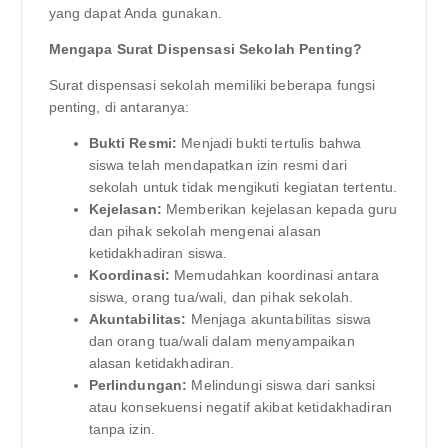
yang dapat Anda gunakan.
Mengapa Surat Dispensasi Sekolah Penting?
Surat dispensasi sekolah memiliki beberapa fungsi
penting, di antaranya:
Bukti Resmi:
Menjadi bukti tertulis bahwa
siswa telah mendapatkan izin resmi dari
sekolah untuk tidak mengikuti kegiatan tertentu.
Kejelasan:
Memberikan kejelasan kepada guru
dan pihak sekolah mengenai alasan
ketidakhadiran siswa.
Koordinasi:
Memudahkan koordinasi antara
siswa, orang tua/wali, dan pihak sekolah.
Akuntabilitas:
Menjaga akuntabilitas siswa
dan orang tua/wali dalam menyampaikan
alasan ketidakhadiran.
Perlindungan:
Melindungi siswa dari sanksi
atau konsekuensi negatif akibat ketidakhadiran
tanpa izin.