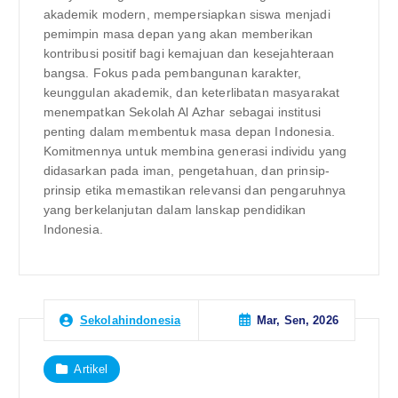
akademik modern, mempersiapkan siswa menjadi
pemimpin masa depan yang akan memberikan
kontribusi positif bagi kemajuan dan kesejahteraan
bangsa. Fokus pada pembangunan karakter,
keunggulan akademik, dan keterlibatan masyarakat
menempatkan Sekolah Al Azhar sebagai institusi
penting dalam membentuk masa depan Indonesia.
Komitmennya untuk membina generasi individu yang
didasarkan pada iman, pengetahuan, dan prinsip-
prinsip etika memastikan relevansi dan pengaruhnya
yang berkelanjutan dalam lanskap pendidikan
Indonesia.
Mar, Sen, 2026
Sekolahindonesia
Artikel