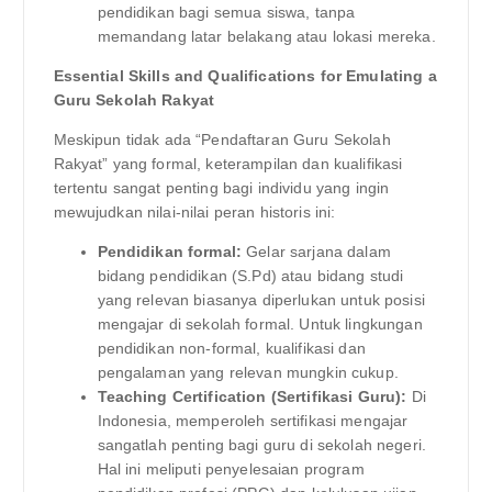
pendidikan bagi semua siswa, tanpa
memandang latar belakang atau lokasi mereka.
Essential Skills and Qualifications for Emulating a
Guru Sekolah Rakyat
Meskipun tidak ada “Pendaftaran Guru Sekolah
Rakyat” yang formal, keterampilan dan kualifikasi
tertentu sangat penting bagi individu yang ingin
mewujudkan nilai-nilai peran historis ini:
Pendidikan formal:
Gelar sarjana dalam
bidang pendidikan (S.Pd) atau bidang studi
yang relevan biasanya diperlukan untuk posisi
mengajar di sekolah formal. Untuk lingkungan
pendidikan non-formal, kualifikasi dan
pengalaman yang relevan mungkin cukup.
Teaching Certification (Sertifikasi Guru):
Di
Indonesia, memperoleh sertifikasi mengajar
sangatlah penting bagi guru di sekolah negeri.
Hal ini meliputi penyelesaian program