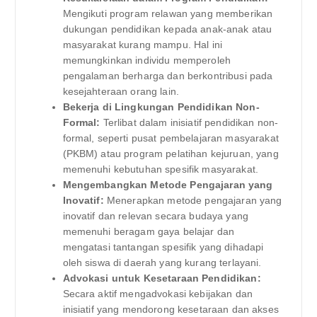
Mengikuti program relawan yang memberikan
dukungan pendidikan kepada anak-anak atau
masyarakat kurang mampu. Hal ini
memungkinkan individu memperoleh
pengalaman berharga dan berkontribusi pada
kesejahteraan orang lain.
Bekerja di Lingkungan Pendidikan Non-
Formal:
Terlibat dalam inisiatif pendidikan non-
formal, seperti pusat pembelajaran masyarakat
(PKBM) atau program pelatihan kejuruan, yang
memenuhi kebutuhan spesifik masyarakat.
Mengembangkan Metode Pengajaran yang
Inovatif:
Menerapkan metode pengajaran yang
inovatif dan relevan secara budaya yang
memenuhi beragam gaya belajar dan
mengatasi tantangan spesifik yang dihadapi
oleh siswa di daerah yang kurang terlayani.
Advokasi untuk Kesetaraan Pendidikan:
Secara aktif mengadvokasi kebijakan dan
inisiatif yang mendorong kesetaraan dan akses