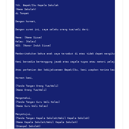
Yth. Bapak/Ibu Kepala Sekolah

(Nama Sekolah)

di Tempat

Dengan hormat,

Dengan surat ini, saya selaku orang tua/wali dari:

Nama: [Nama Siswa]

Kelas: [Kelas]

NIS: [Nomor Induk Siswa]

Memberitahukan bahwa anak saya tersebut di atas tidak dapat mengikuti kegiata
Kami bersedia bertanggung jawab atas segala tugas atau materi pelajaran yang 
Atas perhatian dan kebijaksanaan Bapak/Ibu, kami ucapkan terima kasih.

Hormat kami,

[Tanda Tangan Orang Tua/Wali]

[Nama Orang Tua/Wali]

Mengetahui,

[Tanda Tangan Guru Wali Kelas]

[Nama Guru Wali Kelas]

Menyetujui,

[Tanda Tangan Kepala Sekolah/Wakil Kepala Sekolah]

[Nama Kepala Sekolah/Wakil Kepala Sekolah]

[Stempel Sekolah]