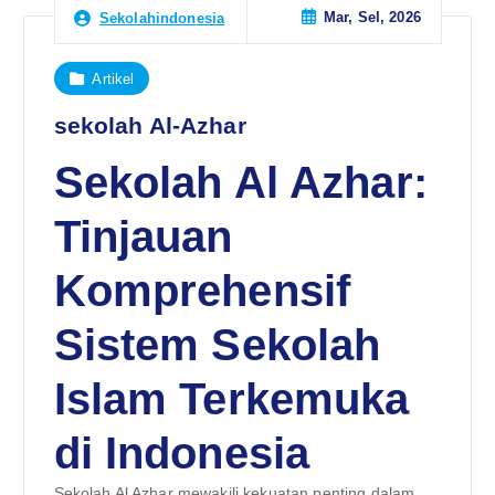
Mar, Sel, 2026
Sekolahindonesia
Artikel
sekolah Al-Azhar
Sekolah Al Azhar:
Tinjauan
Komprehensif
Sistem Sekolah
Islam Terkemuka
di Indonesia
Sekolah Al Azhar mewakili kekuatan penting dalam