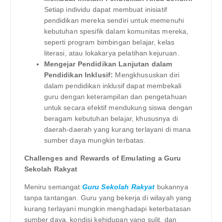
Setiap individu dapat membuat inisiatif
pendidikan mereka sendiri untuk memenuhi
kebutuhan spesifik dalam komunitas mereka,
seperti program bimbingan belajar, kelas
literasi, atau lokakarya pelatihan kejuruan.
Mengejar Pendidikan Lanjutan dalam
Pendidikan Inklusif:
Mengkhususkan diri
dalam pendidikan inklusif dapat membekali
guru dengan keterampilan dan pengetahuan
untuk secara efektif mendukung siswa dengan
beragam kebutuhan belajar, khususnya di
daerah-daerah yang kurang terlayani di mana
sumber daya mungkin terbatas.
Challenges and Rewards of Emulating a Guru
Sekolah Rakyat
Meniru semangat
Guru Sekolah Rakyat
bukannya
tanpa tantangan. Guru yang bekerja di wilayah yang
kurang terlayani mungkin menghadapi keterbatasan
sumber daya, kondisi kehidupan yang sulit, dan