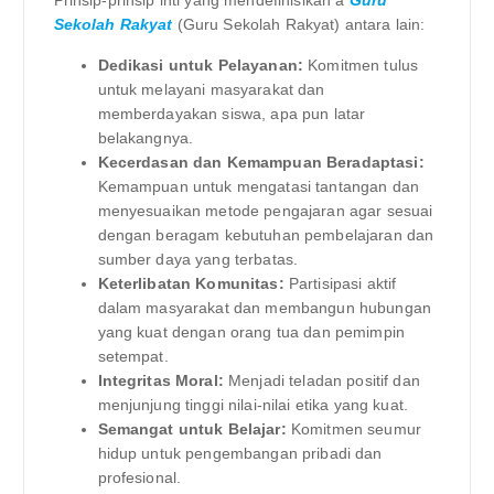
Prinsip-prinsip inti yang mendefinisikan a
Guru
Sekolah Rakyat
(Guru Sekolah Rakyat) antara lain:
Dedikasi untuk Pelayanan:
Komitmen tulus
untuk melayani masyarakat dan
memberdayakan siswa, apa pun latar
belakangnya.
Kecerdasan dan Kemampuan Beradaptasi:
Kemampuan untuk mengatasi tantangan dan
menyesuaikan metode pengajaran agar sesuai
dengan beragam kebutuhan pembelajaran dan
sumber daya yang terbatas.
Keterlibatan Komunitas:
Partisipasi aktif
dalam masyarakat dan membangun hubungan
yang kuat dengan orang tua dan pemimpin
setempat.
Integritas Moral:
Menjadi teladan positif dan
menjunjung tinggi nilai-nilai etika yang kuat.
Semangat untuk Belajar:
Komitmen seumur
hidup untuk pengembangan pribadi dan
profesional.