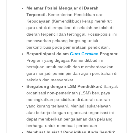
Melamar Posisi Mengajar di Daerah
Terpencil:
Kementerian Pendidikan dan
Kebudayaan (Kemendikbud) kerap merekrut
guru untuk ditempatkan di sekolah-sekolah di
daerah terpencil dan tertinggal. Posisi-posisi ini
menawarkan peluang langsung untuk
berkontribusi pada pemerataan pendidikan.
Berpartisipasi dalam
Guru Gerakan
Program:
Program yang digagas Kemendikbud ini
bertujuan untuk melatih dan memberdayakan
guru menjadi pemimpin dan agen perubahan di
sekolah dan masyarakat.
Bergabung dengan LSM Pendidikan:
Banyak
organisasi non-pemerintah (LSM) berupaya
meningkatkan pendidikan di daerah-daerah
yang kurang terlayani. Menjadi sukarelawan
atau bekerja dengan organisasi-organisasi ini
dapat memberikan pengalaman dan peluang
berharga untuk membuat perbedaan.
Membuat Inisiatif Pendidikan Anda Sendiri: