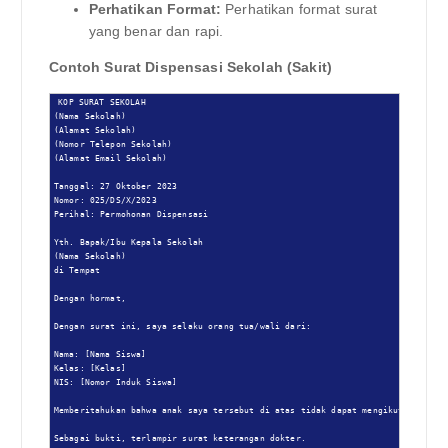
Perhatikan Format:
Perhatikan format surat
yang benar dan rapi.
Contoh Surat Dispensasi Sekolah (Sakit)
KOP SURAT SEKOLAH

(Nama Sekolah)

(Alamat Sekolah)

(Nomor Telepon Sekolah)

(Alamat Email Sekolah)

Tanggal: 27 Oktober 2023

Nomor: 025/DS/X/2023

Perihal: Permohonan Dispensasi

Yth. Bapak/Ibu Kepala Sekolah

(Nama Sekolah)

di Tempat

Dengan hormat,

Dengan surat ini, saya selaku orang tua/wali dari:

Nama: [Nama Siswa]

Kelas: [Kelas]

NIS: [Nomor Induk Siswa]

Memberitahukan bahwa anak saya tersebut di atas tidak dapat mengikuti kegiata
Sebagai bukti, terlampir surat keterangan dokter.
