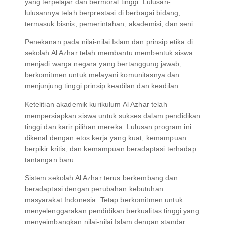
yang terpelajar dan bermoral tinggi. Lulusan-
lulusannya telah berprestasi di berbagai bidang,
termasuk bisnis, pemerintahan, akademisi, dan seni.
Penekanan pada nilai-nilai Islam dan prinsip etika di
sekolah Al Azhar telah membantu membentuk siswa
menjadi warga negara yang bertanggung jawab,
berkomitmen untuk melayani komunitasnya dan
menjunjung tinggi prinsip keadilan dan keadilan.
Ketelitian akademik kurikulum Al Azhar telah
mempersiapkan siswa untuk sukses dalam pendidikan
tinggi dan karir pilihan mereka. Lulusan program ini
dikenal dengan etos kerja yang kuat, kemampuan
berpikir kritis, dan kemampuan beradaptasi terhadap
tantangan baru.
Sistem sekolah Al Azhar terus berkembang dan
beradaptasi dengan perubahan kebutuhan
masyarakat Indonesia. Tetap berkomitmen untuk
menyelenggarakan pendidikan berkualitas tinggi yang
menyeimbangkan nilai-nilai Islam dengan standar