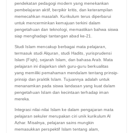
pendekatan pedagogi modern yang menekankan
pembelajaran aktif, berpikir kritis, dan keterampilan
memecahkan masalah. Kurikulum terus diperbarui
untuk mencerminkan kemajuan terkini dalam
pengetahuan dan teknologi, memastikan bahwa siswa
siap menghadapi tantangan abad ke-21.
Studi Islam mencakup berbagai mata pelajaran,
termasuk studi Alquran, studi Hadits, yurisprudensi
Islam (Fiqh), sejarah Islam, dan bahasa Arab. Mata
pelajaran ini diajarkan oleh guru-guru berkualitas
yang memiliki pemahaman mendalam tentang prinsip-
prinsip dan praktik Islam. Tujuannya adalah untuk
menanamkan pada siswa landasan yang kuat dalam
pengetahuan Islam dan kecintaan terhadap iman
mereka.
Integrasi nilai-nilai Islam ke dalam pengajaran mata
pelajaran sekuler merupakan ciri unik kurikulum Al
Azhar. Misalnya, pelajaran sains mungkin
memasukkan perspektif Islam tentang alam,