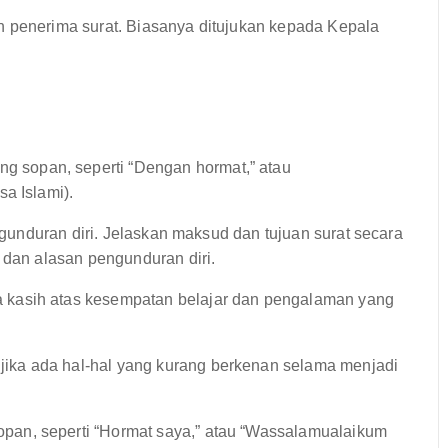
 penerima surat. Biasanya ditujukan kepada Kepala
 sopan, seperti “Dengan hormat,” atau
a Islami).
ngunduran diri. Jelaskan maksud dan tujuan surat secara
 dan alasan pengunduran diri.
 kasih atas kesempatan belajar dan pengalaman yang
ka ada hal-hal yang kurang berkenan selama menjadi
an, seperti “Hormat saya,” atau “Wassalamualaikum