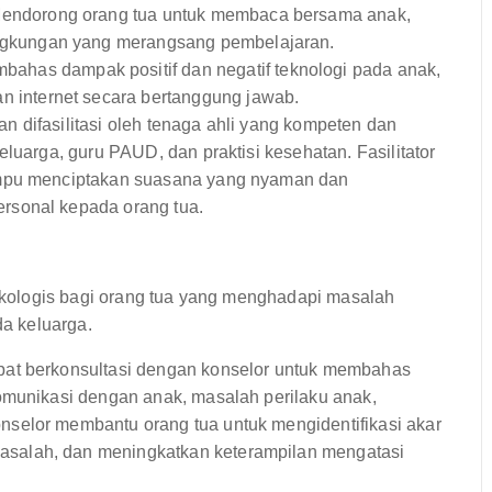
endorong orang tua untuk membaca bersama anak,
ingkungan yang merangsang pembelajaran.
ahas dampak positif dan negatif teknologi pada anak,
n internet secara bertanggung jawab.
 difasilitasi oleh tenaga ahli yang kompeten dan
luarga, guru PAUD, dan praktisi kesehatan. Fasilitator
ampu menciptakan suasana yang nyaman dan
rsonal kepada orang tua.
kologis bagi orang tua yang menghadapi masalah
a keluarga.
pat berkonsultasi dengan konselor untuk membahas
omunikasi dengan anak, masalah perilaku anak,
selor membantu orang tua untuk mengidentifikasi akar
salah, dan meningkatkan keterampilan mengatasi