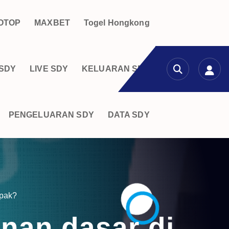
OTOP
MAXBET
Togel Hongkong
 SDY
LIVE SDY
KELUARAN SDY
PENGELUARAN SDY
DATA SDY
apak?
nan dasar di