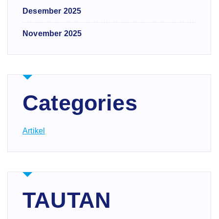
Desember 2025
November 2025
Categories
Artikel
TAUTAN