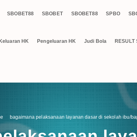
SBOBET88
SBOBET
SBOBET88
SPBO
SB
Keluaran HK
Pengeluaran HK
Judi Bola
RESULT
e
bagaimana pelaksanaan layanan dasar di sekolah ibu/b
elaksanaan laya