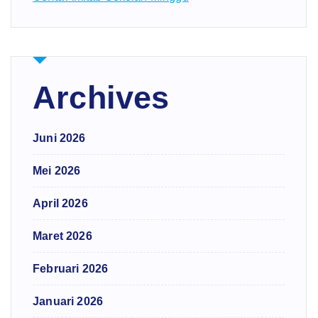
Archives
Juni 2026
Mei 2026
April 2026
Maret 2026
Februari 2026
Januari 2026