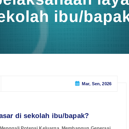
ekolah ibu/bapa
Mar, Sen, 2026
sar di sekolah ibu/bapak?
 Menggali Potensi Keluarga, Membangun Generasi