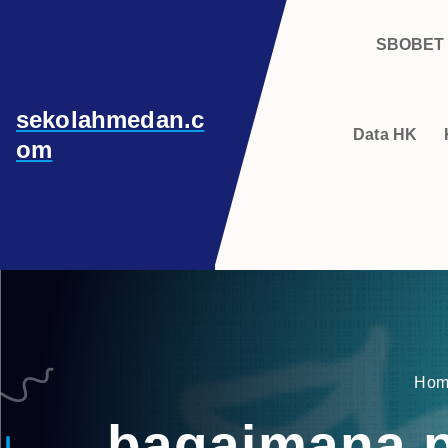
S
k
SBOBET
i
p
t
sekolahmedan.c
Data HK
o
om
c
o
n
t
e
n
t
Hom
bagaimana p