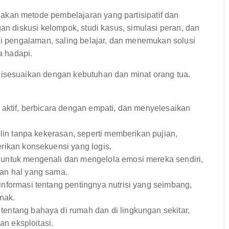
kan metode pembelajaran yang partisipatif dan
an diskusi kelompok, studi kasus, simulasi peran, dan
gi pengalaman, saling belajar, dan menemukan solusi
 hadapi.
disesuaikan dengan kebutuhan dan minat orang tua.
aktif, berbicara dengan empati, dan menyelesaikan
n tanpa kekerasan, seperti memberikan pujian,
ikan konsekuensi yang logis.
untuk mengenali dan mengelola emosi mereka sendiri,
an hal yang sama.
formasi tentang pentingnya nutrisi yang seimbang,
nak.
entang bahaya di rumah dan di lingkungan sekitar,
an eksploitasi.