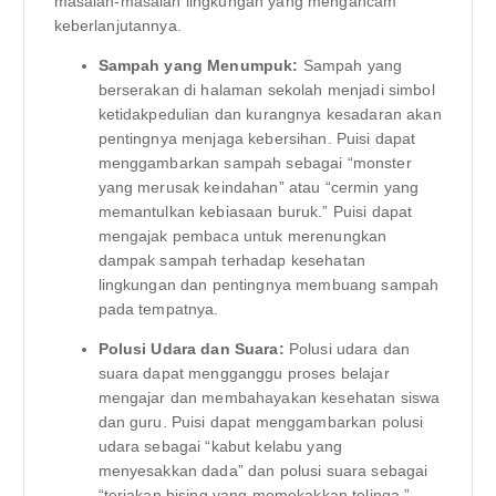
masalah-masalah lingkungan yang mengancam
keberlanjutannya.
Sampah yang Menumpuk:
Sampah yang
berserakan di halaman sekolah menjadi simbol
ketidakpedulian dan kurangnya kesadaran akan
pentingnya menjaga kebersihan. Puisi dapat
menggambarkan sampah sebagai “monster
yang merusak keindahan” atau “cermin yang
memantulkan kebiasaan buruk.” Puisi dapat
mengajak pembaca untuk merenungkan
dampak sampah terhadap kesehatan
lingkungan dan pentingnya membuang sampah
pada tempatnya.
Polusi Udara dan Suara:
Polusi udara dan
suara dapat mengganggu proses belajar
mengajar dan membahayakan kesehatan siswa
dan guru. Puisi dapat menggambarkan polusi
udara sebagai “kabut kelabu yang
menyesakkan dada” dan polusi suara sebagai
“teriakan bising yang memekakkan telinga.”