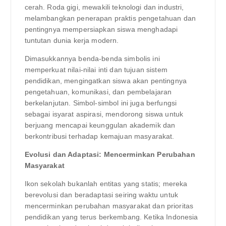
cerah. Roda gigi, mewakili teknologi dan industri,
melambangkan penerapan praktis pengetahuan dan
pentingnya mempersiapkan siswa menghadapi
tuntutan dunia kerja modern.
Dimasukkannya benda-benda simbolis ini
memperkuat nilai-nilai inti dan tujuan sistem
pendidikan, mengingatkan siswa akan pentingnya
pengetahuan, komunikasi, dan pembelajaran
berkelanjutan. Simbol-simbol ini juga berfungsi
sebagai isyarat aspirasi, mendorong siswa untuk
berjuang mencapai keunggulan akademik dan
berkontribusi terhadap kemajuan masyarakat.
Evolusi dan Adaptasi: Mencerminkan Perubahan
Masyarakat
Ikon sekolah bukanlah entitas yang statis; mereka
berevolusi dan beradaptasi seiring waktu untuk
mencerminkan perubahan masyarakat dan prioritas
pendidikan yang terus berkembang. Ketika Indonesia