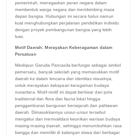
pemerintah, menegaskan peran negara dalam
membentuk warga negara dan membimbing masa
depan bangsa. Hubungan ini secara halus namun
kuat menghubungkan perjalanan pendidikan individu
dengan proyek pembangunan bangsa yang lebih
luas.
Motif Daerah: Merayakan Keberagaman dalam
Persatuan
Meskipun Garuda Pancasila berfungsi sebagai simbol
pemersatu, banyak sekolah yang memasukkan motif
daerah ke dalam lencana dan identitas visualnya,
untuk merayakan kekayaan keragaman budaya
nusantara. Motif-motif ini dapat berkisar dari pola
tradisional dan flora dan fauna lokal hingga
penggambaran bangunan bersejarah dan pahlawan
daerah. Dimasukkannya unsur-unsur tersebut
mengakui dan memvalidasi keunikan warisan budaya
masing-masing daerah, sehingga menumbuhkan rasa
bangga dan memiliki di kalangan siswa dari berbagai