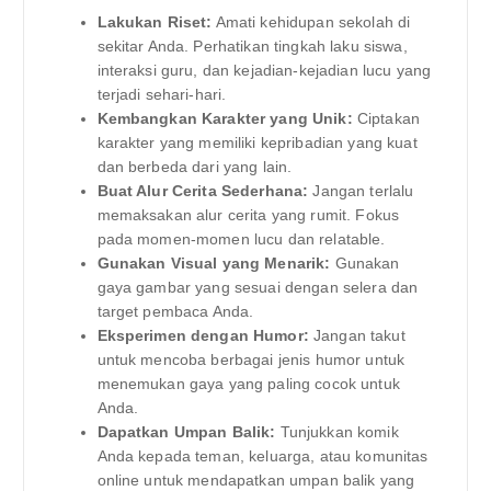
Lakukan Riset:
Amati kehidupan sekolah di
sekitar Anda. Perhatikan tingkah laku siswa,
interaksi guru, dan kejadian-kejadian lucu yang
terjadi sehari-hari.
Kembangkan Karakter yang Unik:
Ciptakan
karakter yang memiliki kepribadian yang kuat
dan berbeda dari yang lain.
Buat Alur Cerita Sederhana:
Jangan terlalu
memaksakan alur cerita yang rumit. Fokus
pada momen-momen lucu dan relatable.
Gunakan Visual yang Menarik:
Gunakan
gaya gambar yang sesuai dengan selera dan
target pembaca Anda.
Eksperimen dengan Humor:
Jangan takut
untuk mencoba berbagai jenis humor untuk
menemukan gaya yang paling cocok untuk
Anda.
Dapatkan Umpan Balik:
Tunjukkan komik
Anda kepada teman, keluarga, atau komunitas
online untuk mendapatkan umpan balik yang