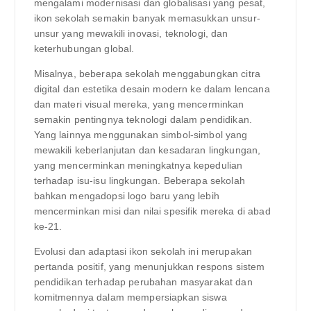
mengalami modernisasi dan globalisasi yang pesat,
ikon sekolah semakin banyak memasukkan unsur-
unsur yang mewakili inovasi, teknologi, dan
keterhubungan global.
Misalnya, beberapa sekolah menggabungkan citra
digital dan estetika desain modern ke dalam lencana
dan materi visual mereka, yang mencerminkan
semakin pentingnya teknologi dalam pendidikan.
Yang lainnya menggunakan simbol-simbol yang
mewakili keberlanjutan dan kesadaran lingkungan,
yang mencerminkan meningkatnya kepedulian
terhadap isu-isu lingkungan. Beberapa sekolah
bahkan mengadopsi logo baru yang lebih
mencerminkan misi dan nilai spesifik mereka di abad
ke-21.
Evolusi dan adaptasi ikon sekolah ini merupakan
pertanda positif, yang menunjukkan respons sistem
pendidikan terhadap perubahan masyarakat dan
komitmennya dalam mempersiapkan siswa