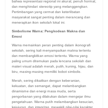
bahwa representasi regional ini akurat, penuh hormat,
dan menghindari stereotip yang melanggengkan.
Pertimbangan yang cermat dan keterlibatan
masyarakat sangat penting dalam merancang dan
menerapkan ikon sekolah lokal ini.
Simbolisme Warna: Pengkodean Makna dan
Emosi
Warna memainkan peran penting dalam ikonografi
sekolah, sering kali menyampaikan makna tertentu
dan membangkitkan emosi tertentu. Warna yang
paling umum ditemukan pada lencana sekolah dan
materi visual adalah merah, putih, kuning, hijau, dan
biru, masing-masing memiliki bobot simbolis.
Merah, sering dikaitkan dengan keberanian,
kekuatan, dan semangat, dapat melambangkan
dinamisme dan energi masa muda, serta
pengorbanan yang dilakukan dalam mengejar ilmu
pengetahuan. Warna putih melambangkan kesucian,
kejujuran, dan integritas, mewakili nilai-nilai karakter