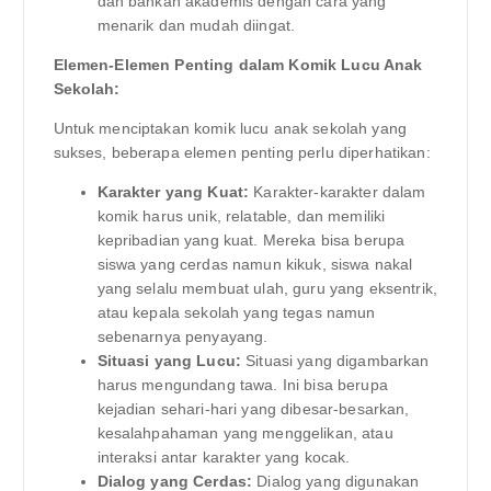
dan bahkan akademis dengan cara yang
menarik dan mudah diingat.
Elemen-Elemen Penting dalam Komik Lucu Anak
Sekolah:
Untuk menciptakan komik lucu anak sekolah yang
sukses, beberapa elemen penting perlu diperhatikan:
Karakter yang Kuat:
Karakter-karakter dalam
komik harus unik, relatable, dan memiliki
kepribadian yang kuat. Mereka bisa berupa
siswa yang cerdas namun kikuk, siswa nakal
yang selalu membuat ulah, guru yang eksentrik,
atau kepala sekolah yang tegas namun
sebenarnya penyayang.
Situasi yang Lucu:
Situasi yang digambarkan
harus mengundang tawa. Ini bisa berupa
kejadian sehari-hari yang dibesar-besarkan,
kesalahpahaman yang menggelikan, atau
interaksi antar karakter yang kocak.
Dialog yang Cerdas:
Dialog yang digunakan