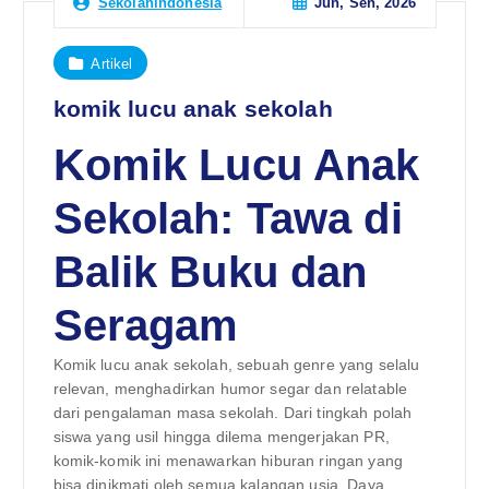
Jun, Sen, 2026
Sekolahindonesia
Artikel
komik lucu anak sekolah
Komik Lucu Anak
Sekolah: Tawa di
Balik Buku dan
Seragam
Komik lucu anak sekolah, sebuah genre yang selalu
relevan, menghadirkan humor segar dan relatable
dari pengalaman masa sekolah. Dari tingkah polah
siswa yang usil hingga dilema mengerjakan PR,
komik-komik ini menawarkan hiburan ringan yang
bisa dinikmati oleh semua kalangan usia. Daya