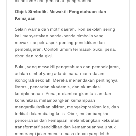
dinamisme dan pencarian pengetahuan.
Objek Simbolik: Mewakili Pengetahuan dan
Kemajuan
Selain warna dan motif daerah, ikon sekolah sering
kali menyertakan benda-benda simbolis yang
mewakili aspek-aspek penting pendidikan dan
pembelajaran. Contoh umum termasuk buku, pena,
obor, dan roda gigi.
Buku, yang mewakili pengetahuan dan pembelajaran,
adalah simbol yang ada di mana-mana dalam
ikonografi sekolah. Mereka menandakan pentingnya
literasi, pencarian akademis, dan akumulasi
kebijaksanaan. Pena, melambangkan tulisan dan
komunikasi, melambangkan kemampuan
mengartikulasikan pikiran, mengekspresikan ide, dan
terlibat dalam dialog kritis. Obor, melambangkan
pencerahan dan kemajuan, melambangkan kekuatan
transformatif pendidikan dan kemampuannya untuk
menerangi jalan menuju masa depan yang lebih