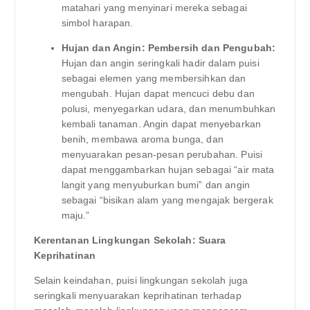
matahari yang menyinari mereka sebagai
simbol harapan.
Hujan dan Angin: Pembersih dan Pengubah:
Hujan dan angin seringkali hadir dalam puisi
sebagai elemen yang membersihkan dan
mengubah. Hujan dapat mencuci debu dan
polusi, menyegarkan udara, dan menumbuhkan
kembali tanaman. Angin dapat menyebarkan
benih, membawa aroma bunga, dan
menyuarakan pesan-pesan perubahan. Puisi
dapat menggambarkan hujan sebagai “air mata
langit yang menyuburkan bumi” dan angin
sebagai “bisikan alam yang mengajak bergerak
maju.”
Kerentanan Lingkungan Sekolah: Suara
Keprihatinan
Selain keindahan, puisi lingkungan sekolah juga
seringkali menyuarakan keprihatinan terhadap