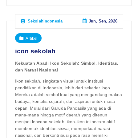
Jun, Sen, 2026
Sekolahindonesia
Artikel
icon sekolah
Kekuatan Abadi Ikon Sekolah: Simbol, Identitas,
dan Narasi Nasional
Ikon sekolah, singkatan visual untuk institusi
pendidikan di Indonesia, lebih dari sekadar logo.
Mereka adalah simbol kuat yang mengandung makna
budaya, konteks sejarah, dan aspirasi untuk masa
depan. Mulai dari Garuda Pancasila yang ada di
mana-mana hingga motif daerah yang ditenun
menjadi lencana sekolah, ikon-ikon ini secara aktif
membentuk identitas siswa, memperkuat narasi
nasional, dan berkontribusi pada rasa memiliki