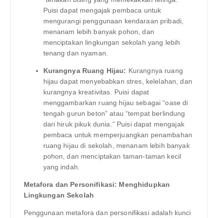
Puisi dapat mengajak pembaca untuk
mengurangi penggunaan kendaraan pribadi,
menanam lebih banyak pohon, dan
menciptakan lingkungan sekolah yang lebih
tenang dan nyaman.
Kurangnya Ruang Hijau:
Kurangnya ruang
hijau dapat menyebabkan stres, kelelahan, dan
kurangnya kreativitas. Puisi dapat
menggambarkan ruang hijau sebagai “oase di
tengah gurun beton” atau “tempat berlindung
dari hiruk pikuk dunia.” Puisi dapat mengajak
pembaca untuk memperjuangkan penambahan
ruang hijau di sekolah, menanam lebih banyak
pohon, dan menciptakan taman-taman kecil
yang indah.
Metafora dan Personifikasi: Menghidupkan
Lingkungan Sekolah
Penggunaan metafora dan personifikasi adalah kunci