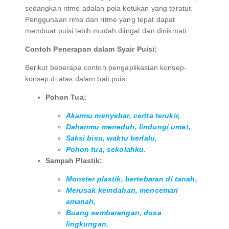
sedangkan ritme adalah pola ketukan yang teratur.
Penggunaan rima dan ritme yang tepat dapat
membuat puisi lebih mudah diingat dan dinikmati.
Contoh Penerapan dalam Syair Puisi:
Berikut beberapa contoh pengaplikasian konsep-
konsep di atas dalam bait puisi:
Pohon Tua:
Akarmu menyebar, cerita terukir,
Dahanmu meneduh, lindungi umat,
Saksi bisu, waktu berlalu,
Pohon tua, sekolahku.
Sampah Plastik:
Monster plastik, bertebaran di tanah,
Merusak keindahan, mencemari
amanah,
Buang sembarangan, dosa
lingkungan,