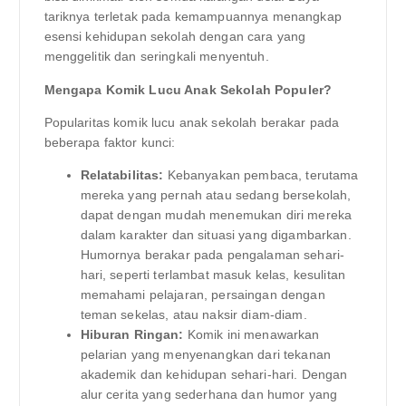
tariknya terletak pada kemampuannya menangkap
esensi kehidupan sekolah dengan cara yang
menggelitik dan seringkali menyentuh.
Mengapa Komik Lucu Anak Sekolah Populer?
Popularitas komik lucu anak sekolah berakar pada
beberapa faktor kunci:
Relatabilitas:
Kebanyakan pembaca, terutama
mereka yang pernah atau sedang bersekolah,
dapat dengan mudah menemukan diri mereka
dalam karakter dan situasi yang digambarkan.
Humornya berakar pada pengalaman sehari-
hari, seperti terlambat masuk kelas, kesulitan
memahami pelajaran, persaingan dengan
teman sekelas, atau naksir diam-diam.
Hiburan Ringan:
Komik ini menawarkan
pelarian yang menyenangkan dari tekanan
akademik dan kehidupan sehari-hari. Dengan
alur cerita yang sederhana dan humor yang