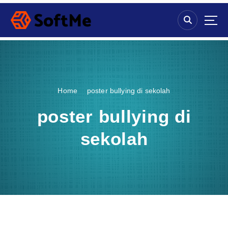
S
k
i
p
t
o
c
o
Home
poster bullying di sekolah
n
t
poster bullying di
e
n
sekolah
t