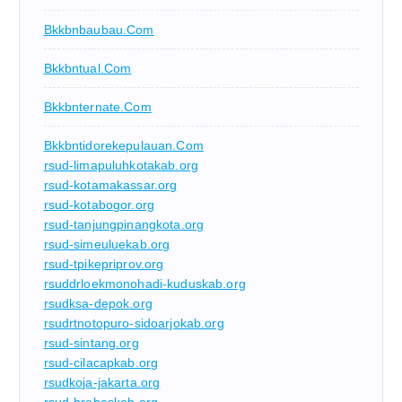
Bkkbnbaubau.com
Bkkbntual.com
Bkkbnternate.com
Bkkbntidorekepulauan.com
rsud-limapuluhkotakab.org
rsud-kotamakassar.org
rsud-kotabogor.org
rsud-tanjungpinangkota.org
rsud-simeuluekab.org
rsud-tpikepriprov.org
rsuddrloekmonohadi-kuduskab.org
rsudksa-depok.org
rsudrtnotopuro-sidoarjokab.org
rsud-sintang.org
rsud-cilacapkab.org
rsudkoja-jakarta.org