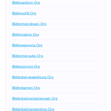
Bkkbnambon.org
Bkkbnsofifi.org
Bkkbnmanokwari.org
Bkkbnnabire.org
Bkkbnwamena.org
Bkkbnmerauke.org
Bkkbnsorong.org
Bkkbnbangkabelitung.org
Bkkbnbanten.org
Bkkbnkalimantantengah.org
Bkkbnkalimantantimur.org