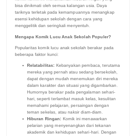
bisa dinikmati oleh semua kalangan usia. Daya
tariknya terletak pada kemampuannya menangkap
esensi kehidupan sekolah dengan cara yang
menggelitik dan seringkali menyentuh.
Mengapa Komik Lucu Anak Sekolah Populer?
Popularitas komik lucu anak sekolah berakar pada
beberapa faktor kunci:
Relatabilitas:
Kebanyakan pembaca, terutama
mereka yang pernah atau sedang bersekolah,
dapat dengan mudah menemukan diri mereka
dalam karakter dan situasi yang digambarkan.
Humornya berakar pada pengalaman sehari-
hari, seperti terlambat masuk kelas, kesulitan
memahami pelajaran, persaingan dengan
teman sekelas, atau naksir diam-diam.
Hiburan Ringan:
Komik ini menawarkan
pelarian yang menyenangkan dari tekanan
akademik dan kehidupan sehari-hari. Dengan