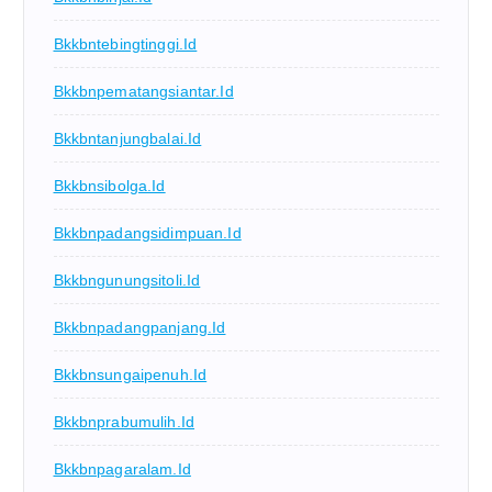
Bkkbntebingtinggi.id
Bkkbnpematangsiantar.id
Bkkbntanjungbalai.id
Bkkbnsibolga.id
Bkkbnpadangsidimpuan.id
Bkkbngunungsitoli.id
Bkkbnpadangpanjang.id
Bkkbnsungaipenuh.id
Bkkbnprabumulih.id
Bkkbnpagaralam.id