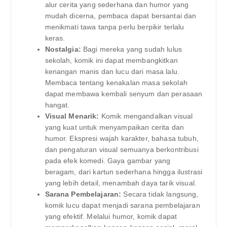
alur cerita yang sederhana dan humor yang
mudah dicerna, pembaca dapat bersantai dan
menikmati tawa tanpa perlu berpikir terlalu
keras.
Nostalgia:
Bagi mereka yang sudah lulus
sekolah, komik ini dapat membangkitkan
kenangan manis dan lucu dari masa lalu.
Membaca tentang kenakalan masa sekolah
dapat membawa kembali senyum dan perasaan
hangat.
Visual Menarik:
Komik mengandalkan visual
yang kuat untuk menyampaikan cerita dan
humor. Ekspresi wajah karakter, bahasa tubuh,
dan pengaturan visual semuanya berkontribusi
pada efek komedi. Gaya gambar yang
beragam, dari kartun sederhana hingga ilustrasi
yang lebih detail, menambah daya tarik visual.
Sarana Pembelajaran:
Secara tidak langsung,
komik lucu dapat menjadi sarana pembelajaran
yang efektif. Melalui humor, komik dapat