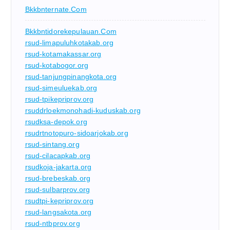
Bkkbnternate.com
Bkkbntidorekepulauan.com
rsud-limapuluhkotakab.org
rsud-kotamakassar.org
rsud-kotabogor.org
rsud-tanjungpinangkota.org
rsud-simeuluekab.org
rsud-tpikepriprov.org
rsuddrloekmonohadi-kuduskab.org
rsudksa-depok.org
rsudrtnotopuro-sidoarjokab.org
rsud-sintang.org
rsud-cilacapkab.org
rsudkoja-jakarta.org
rsud-brebeskab.org
rsud-sulbarprov.org
rsudtpi-kepriprov.org
rsud-langsakota.org
rsud-ntbprov.org