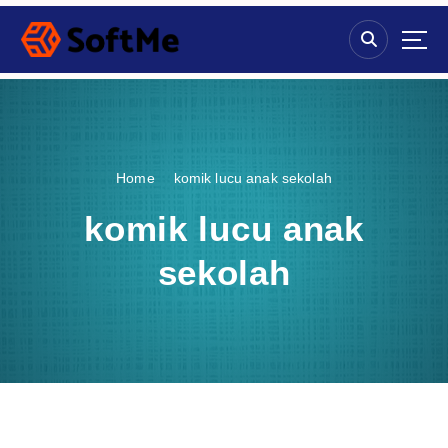
S
k
i
p
t
o
c
o
Home
komik lucu anak sekolah
n
t
komik lucu anak
e
n
sekolah
t