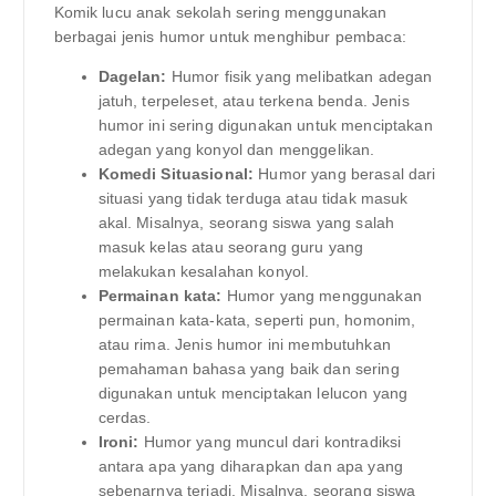
Komik lucu anak sekolah sering menggunakan
berbagai jenis humor untuk menghibur pembaca:
Dagelan:
Humor fisik yang melibatkan adegan
jatuh, terpeleset, atau terkena benda. Jenis
humor ini sering digunakan untuk menciptakan
adegan yang konyol dan menggelikan.
Komedi Situasional:
Humor yang berasal dari
situasi yang tidak terduga atau tidak masuk
akal. Misalnya, seorang siswa yang salah
masuk kelas atau seorang guru yang
melakukan kesalahan konyol.
Permainan kata:
Humor yang menggunakan
permainan kata-kata, seperti pun, homonim,
atau rima. Jenis humor ini membutuhkan
pemahaman bahasa yang baik dan sering
digunakan untuk menciptakan lelucon yang
cerdas.
Ironi:
Humor yang muncul dari kontradiksi
antara apa yang diharapkan dan apa yang
sebenarnya terjadi. Misalnya, seorang siswa