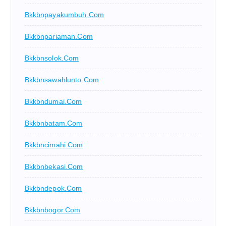
Bkkbnpayakumbuh.com
Bkkbnpariaman.com
Bkkbnsolok.com
Bkkbnsawahlunto.com
Bkkbndumai.com
Bkkbnbatam.com
Bkkbncimahi.com
Bkkbnbekasi.com
Bkkbndepok.com
Bkkbnbogor.com