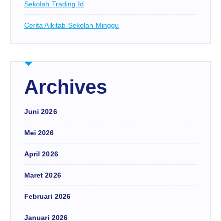
Sekolah Trading.id
Cerita Alkitab Sekolah Minggu
Archives
Juni 2026
Mei 2026
April 2026
Maret 2026
Februari 2026
Januari 2026