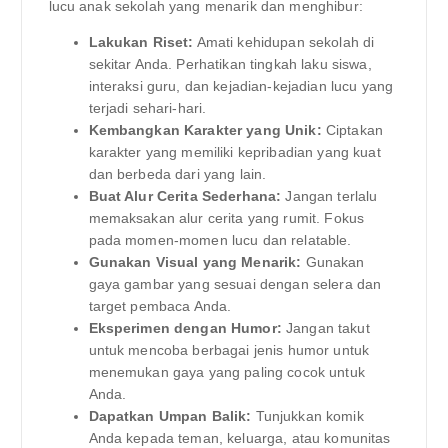
lucu anak sekolah yang menarik dan menghibur:
Lakukan Riset:
Amati kehidupan sekolah di
sekitar Anda. Perhatikan tingkah laku siswa,
interaksi guru, dan kejadian-kejadian lucu yang
terjadi sehari-hari.
Kembangkan Karakter yang Unik:
Ciptakan
karakter yang memiliki kepribadian yang kuat
dan berbeda dari yang lain.
Buat Alur Cerita Sederhana:
Jangan terlalu
memaksakan alur cerita yang rumit. Fokus
pada momen-momen lucu dan relatable.
Gunakan Visual yang Menarik:
Gunakan
gaya gambar yang sesuai dengan selera dan
target pembaca Anda.
Eksperimen dengan Humor:
Jangan takut
untuk mencoba berbagai jenis humor untuk
menemukan gaya yang paling cocok untuk
Anda.
Dapatkan Umpan Balik:
Tunjukkan komik
Anda kepada teman, keluarga, atau komunitas