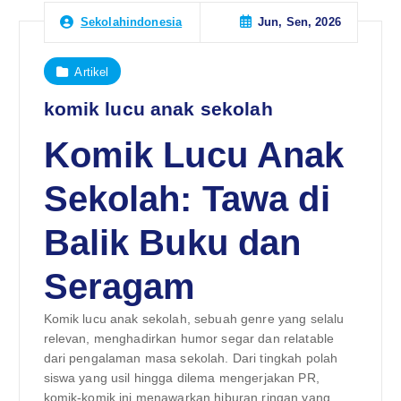
Jun, Sen, 2026
Sekolahindonesia
Artikel
komik lucu anak sekolah
Komik Lucu Anak
Sekolah: Tawa di
Balik Buku dan
Seragam
Komik lucu anak sekolah, sebuah genre yang selalu
relevan, menghadirkan humor segar dan relatable
dari pengalaman masa sekolah. Dari tingkah polah
siswa yang usil hingga dilema mengerjakan PR,
komik-komik ini menawarkan hiburan ringan yang