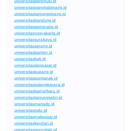
universitasbengkulu.id
universitaspangkalpinang.id
universitastanjungpinang.id
universitasbandung.id
universitassemarang.id
universitasyogyakarta.id
universitassurabaya.id
universitasserang.id
universitasbanten.id
universitasbali.id
universitasdenpasar.id
universitaskupang.id
universitaspontianak.id
universitaspalangkaraya.id
universitasbanjarbaru.id
universitastanjungselor.id
universitasmanado.id
universitaspalu.id
universitasmakassar.id
universitaskendari.id
universitasgorontalo.id