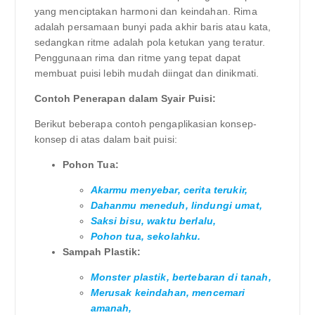
yang menciptakan harmoni dan keindahan. Rima
adalah persamaan bunyi pada akhir baris atau kata,
sedangkan ritme adalah pola ketukan yang teratur.
Penggunaan rima dan ritme yang tepat dapat
membuat puisi lebih mudah diingat dan dinikmati.
Contoh Penerapan dalam Syair Puisi:
Berikut beberapa contoh pengaplikasian konsep-
konsep di atas dalam bait puisi:
Pohon Tua:
Akarmu menyebar, cerita terukir,
Dahanmu meneduh, lindungi umat,
Saksi bisu, waktu berlalu,
Pohon tua, sekolahku.
Sampah Plastik:
Monster plastik, bertebaran di tanah,
Merusak keindahan, mencemari
amanah,