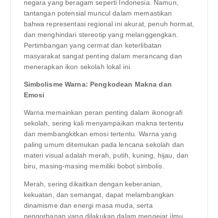
negara yang beragam seperti Indonesia. Namun,
tantangan potensial muncul dalam memastikan
bahwa representasi regional ini akurat, penuh hormat,
dan menghindari stereotip yang melanggengkan.
Pertimbangan yang cermat dan keterlibatan
masyarakat sangat penting dalam merancang dan
menerapkan ikon sekolah lokal ini.
Simbolisme Warna: Pengkodean Makna dan
Emosi
Warna memainkan peran penting dalam ikonografi
sekolah, sering kali menyampaikan makna tertentu
dan membangkitkan emosi tertentu. Warna yang
paling umum ditemukan pada lencana sekolah dan
materi visual adalah merah, putih, kuning, hijau, dan
biru, masing-masing memiliki bobot simbolis.
Merah, sering dikaitkan dengan keberanian,
kekuatan, dan semangat, dapat melambangkan
dinamisme dan energi masa muda, serta
pengorbanan yang dilakukan dalam mengejar ilmu