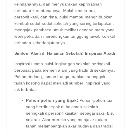
keindahannya, dan menyuarakan keprihatinan
terhadap kerentanannya. Melalui metafora,
personifikasi, dan rima, puisi mampu menghidupkan
kembali sudut-sudut sekolah yang sering terlupakan,
mengajak pembaca untuk melihat dengan mata yang
lebih peka dan merenungkan tanggung jawab kolektif
terhadap keberlanjutannya.
Simfoni Alam di Halaman Sekolah: Inspirasi Abadi
Inspirasi utama puisi lingkungan sekolah seringkali
berpusat pada elemen alam yang hadir di sekitarnya.
Pohon rindang, taman bunga, bahkan seonggok
tanah kosong dapat menjadi sumber inspirasi yang
tak terbatas.
Pohon-pohon yang Bijak:
Pohon-pohon tua
yang berdiri tegak di halaman sekolah
seringkali dipersonifikasikan sebagai saksi bisu
sejarah. Akar mereka yang menjalar dalam
tanah melambangkan akar budaya dan tradisi