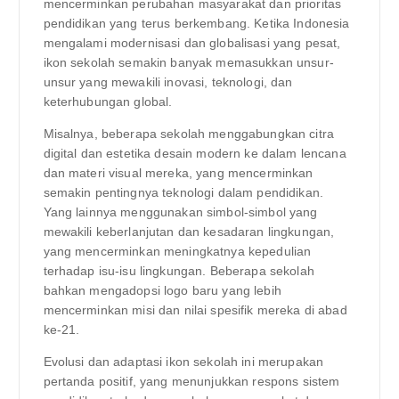
mencerminkan perubahan masyarakat dan prioritas
pendidikan yang terus berkembang. Ketika Indonesia
mengalami modernisasi dan globalisasi yang pesat,
ikon sekolah semakin banyak memasukkan unsur-
unsur yang mewakili inovasi, teknologi, dan
keterhubungan global.
Misalnya, beberapa sekolah menggabungkan citra
digital dan estetika desain modern ke dalam lencana
dan materi visual mereka, yang mencerminkan
semakin pentingnya teknologi dalam pendidikan.
Yang lainnya menggunakan simbol-simbol yang
mewakili keberlanjutan dan kesadaran lingkungan,
yang mencerminkan meningkatnya kepedulian
terhadap isu-isu lingkungan. Beberapa sekolah
bahkan mengadopsi logo baru yang lebih
mencerminkan misi dan nilai spesifik mereka di abad
ke-21.
Evolusi dan adaptasi ikon sekolah ini merupakan
pertanda positif, yang menunjukkan respons sistem