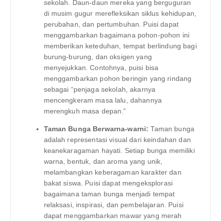
sekolah. Daun-daun mereka yang berguguran
di musim gugur merefleksikan siklus kehidupan,
perubahan, dan pertumbuhan. Puisi dapat
menggambarkan bagaimana pohon-pohon ini
memberikan keteduhan, tempat berlindung bagi
burung-burung, dan oksigen yang
menyejukkan. Contohnya, puisi bisa
menggambarkan pohon beringin yang rindang
sebagai “penjaga sekolah, akarnya
mencengkeram masa lalu, dahannya
merengkuh masa depan.”
Taman Bunga Berwarna-warni:
Taman bunga
adalah representasi visual dari keindahan dan
keanekaragaman hayati. Setiap bunga memiliki
warna, bentuk, dan aroma yang unik,
melambangkan keberagaman karakter dan
bakat siswa. Puisi dapat mengeksplorasi
bagaimana taman bunga menjadi tempat
relaksasi, inspirasi, dan pembelajaran. Puisi
dapat menggambarkan mawar yang merah