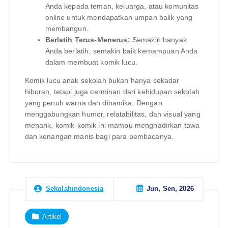
Anda kepada teman, keluarga, atau komunitas
online untuk mendapatkan umpan balik yang
membangun.
Berlatih Terus-Menerus:
Semakin banyak
Anda berlatih, semakin baik kemampuan Anda
dalam membuat komik lucu.
Komik lucu anak sekolah bukan hanya sekadar
hiburan, tetapi juga cerminan dari kehidupan sekolah
yang penuh warna dan dinamika. Dengan
menggabungkan humor, relatabilitas, dan visual yang
menarik, komik-komik ini mampu menghadirkan tawa
dan kenangan manis bagi para pembacanya.
Jun, Sen, 2026
Sekolahindonesia
Artikel