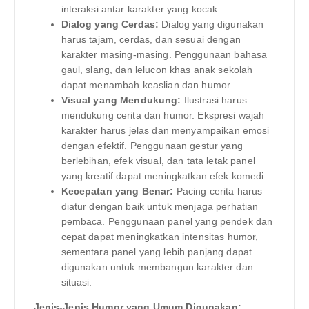
interaksi antar karakter yang kocak.
Dialog yang Cerdas:
Dialog yang digunakan
harus tajam, cerdas, dan sesuai dengan
karakter masing-masing. Penggunaan bahasa
gaul, slang, dan lelucon khas anak sekolah
dapat menambah keaslian dan humor.
Visual yang Mendukung:
Ilustrasi harus
mendukung cerita dan humor. Ekspresi wajah
karakter harus jelas dan menyampaikan emosi
dengan efektif. Penggunaan gestur yang
berlebihan, efek visual, dan tata letak panel
yang kreatif dapat meningkatkan efek komedi.
Kecepatan yang Benar:
Pacing cerita harus
diatur dengan baik untuk menjaga perhatian
pembaca. Penggunaan panel yang pendek dan
cepat dapat meningkatkan intensitas humor,
sementara panel yang lebih panjang dapat
digunakan untuk membangun karakter dan
situasi.
Jenis-Jenis Humor yang Umum Digunakan: