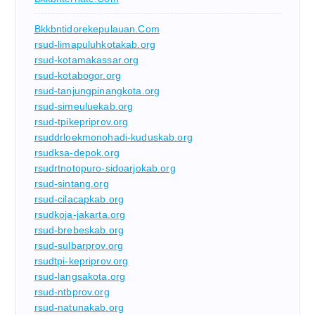
Bkkbntidorekepulauan.com
rsud-limapuluhkotakab.org
rsud-kotamakassar.org
rsud-kotabogor.org
rsud-tanjungpinangkota.org
rsud-simeuluekab.org
rsud-tpikepriprov.org
rsuddrloekmonohadi-kuduskab.org
rsudksa-depok.org
rsudrtnotopuro-sidoarjokab.org
rsud-sintang.org
rsud-cilacapkab.org
rsudkoja-jakarta.org
rsud-brebeskab.org
rsud-sulbarprov.org
rsudtpi-kepriprov.org
rsud-langsakota.org
rsud-ntbprov.org
rsud-natunakab.org