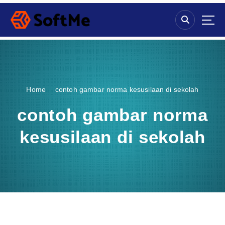
S
k
i
p
t
o
c
o
Home
contoh gambar norma kesusilaan di sekolah
n
t
contoh gambar norma
e
n
kesusilaan di sekolah
t