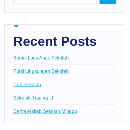
Recent Posts
Komik Lucu Anak Sekolah
Puisi Lingkungan Sekolah
Icon Sekolah
Sekolah Trading.id
Cerita Alkitab Sekolah Minggu