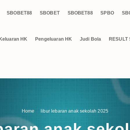
SBOBET88
SBOBET
SBOBET88
SPBO
SB
Keluaran HK
Pengeluaran HK
Judi Bola
RESULT
Home
libur lebaran anak sekolah 2025
ebaran anak seko