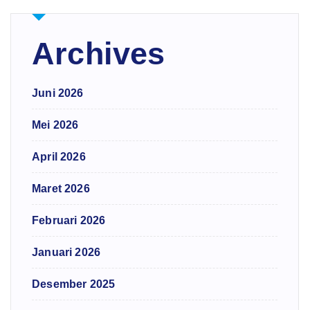
Archives
Juni 2026
Mei 2026
April 2026
Maret 2026
Februari 2026
Januari 2026
Desember 2025