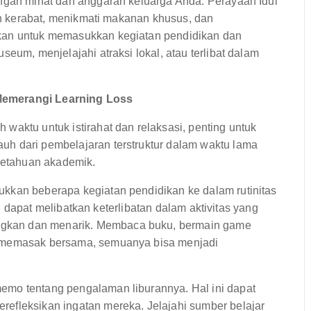
engan minat dan anggaran keluarga Anda. Perayaan Idul
gan kerabat, menikmati makanan khusus, dan
gkan untuk memasukkan kegiatan pendidikan dan
seum, menjelajahi atraksi lokal, atau terlibat dalam
Memerangi Learning Loss
 waktu untuk istirahat dan relaksasi, penting untuk
uh dari pembelajaran terstruktur dalam waktu lama
etahuan akademik.
kkan beberapa kegiatan pendidikan ke dalam rutinitas
ini dapat melibatkan keterlibatan dalam aktivitas yang
gkan dan menarik. Membaca buku, bermain game
n memasak bersama, semuanya bisa menjadi
emo tentang pengalaman liburannya. Hal ini dapat
efleksikan ingatan mereka. Jelajahi sumber belajar