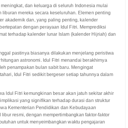
n meningkat, dan keluarga di seluruh Indonesia mulai
 liburan mereka secara keseluruhan. Elemen penting
r akademik dan, yang paling penting, kalender
 bertepatan dengan perayaan Idul Fitri. Memprediksi
t terhadap kalender lunar Islam (kalender Hijriah) dan
gal pastinya biasanya dilakukan menjelang peristiwa
hitungan astronomi. Idul Fitri menandai berakhirnya
eh penampakan bulan sabit baru. Mengingat
ahari, Idul Fitri sedikit bergeser setiap tahunnya dalam
Idul Fitri kemungkinan besar akan jatuh sekitar akhir
mplikasi yang signifikan terhadap durasi dan struktur
bahwa Kementerian Pendidikan dan Kebudayaan
libur resmi, dengan mempertimbangkan faktor-faktor
 kebutuhan untuk menyeimbangkan waktu pengajaran