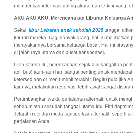
memberikan informasi paling akurat dan terkini yang r
AKU AKU AKU. Merencanakan Liburan Keluarga Anda
Sekali
libur Lebaran anak sekolah 2025
tanggal dikon
liburan mereka. Bagi banyak orang, hal ini melibatka
merayakannya bersama keluarga besar. Hal ini biasany
di jalan raya utama dan pusat transportasi.
Oleh karena itu, perencanaan sejak dini sangatlah pent
api, bus) jauh-jauh hari sangat penting untuk mendapa
ketersediaan di menit-menit terakhir. Begitu pula jika
lainnya, melakukan reservasi lebih awal sangat disaran
Pertimbangkan waktu perjalanan alternatif untuk meng
sebelum atau sesudah tanggal utama Idul Fitri dapat me
Jelajahi rute dan moda transportasi alternatif, seperti 
perjalanan Anda.