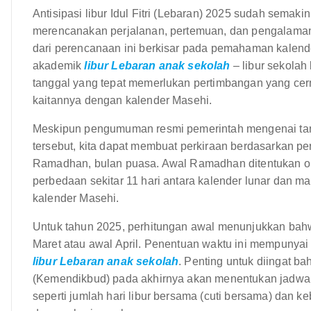
Antisipasi libur Idul Fitri (Lebaran) 2025 sudah semaki
merencanakan perjalanan, pertemuan, dan pengalaman
dari perencanaan ini berkisar pada pemahaman kalende
akademik
libur Lebaran anak sekolah
– libur sekolah
tanggal yang tepat memerlukan pertimbangan yang cerma
kaitannya dengan kalender Masehi.
Meskipun pengumuman resmi pemerintah mengenai tang
tersebut, kita dapat membuat perkiraan berdasarkan per
Ramadhan, bulan puasa. Awal Ramadhan ditentukan ol
perbedaan sekitar 11 hari antara kalender lunar dan mat
kalender Masehi.
Untuk tahun 2025, perhitungan awal menunjukkan bahwa 
Maret atau awal April. Penentuan waktu ini mempunyai i
libur Lebaran anak sekolah
. Penting untuk diingat 
(Kemendikbud) pada akhirnya akan menentukan jadwal 
seperti jumlah hari libur bersama (cuti bersama) dan