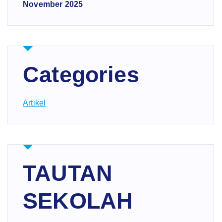
November 2025
Categories
Artikel
TAUTAN
SEKOLAH