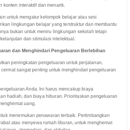
 konten interaktif dan menarik.
ain untuk mengatur kelompok belajar atau sesi
rikan lingkungan belajar yang terstruktur dan membantu
uannya bukan untuk meniru lingkungan sekolah tetapi
lanjutan dan stimulasi intelektual.
uaran dan Menghindari Pengeluaran Berlebihan
atkan peningkatan pengeluaran untuk perjalanan,
cermat sangat penting untuk menghindari pengeluaran
pengeluaran Anda. Ini harus mencakup biaya
an hadiah, dan biaya hiburan. Prioritaskan pengeluaran
i menghemat uang.
untuk menemukan penawaran terbaik. Pertimbangkan
 kerabat atau menyewa rumah liburan, untuk menghemat
jalanan, akomodasi, dan aktivitas.