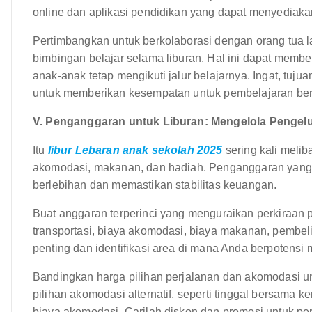
online dan aplikasi pendidikan yang dapat menyediakan
Pertimbangkan untuk berkolaborasi dengan orang tua l
bimbingan belajar selama liburan. Hal ini dapat membe
anak-anak tetap mengikuti jalur belajarnya. Ingat, tuj
untuk memberikan kesempatan untuk pembelajaran berke
V. Penganggaran untuk Liburan: Mengelola Pengel
Itu
libur Lebaran anak sekolah 2025
sering kali melib
akomodasi, makanan, dan hadiah. Penganggaran yang 
berlebihan dan memastikan stabilitas keuangan.
Buat anggaran terperinci yang menguraikan perkiraan 
transportasi, biaya akomodasi, biaya makanan, pembeli
penting dan identifikasi area di mana Anda berpotens
Bandingkan harga pilihan perjalanan dan akomodasi 
pilihan akomodasi alternatif, seperti tinggal bersama
biaya akomodasi. Carilah diskon dan promosi untuk per