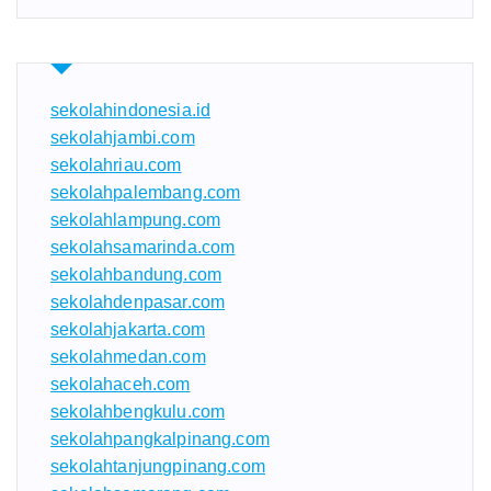
sekolahindonesia.id
sekolahjambi.com
sekolahriau.com
sekolahpalembang.com
sekolahlampung.com
sekolahsamarinda.com
sekolahbandung.com
sekolahdenpasar.com
sekolahjakarta.com
sekolahmedan.com
sekolahaceh.com
sekolahbengkulu.com
sekolahpangkalpinang.com
sekolahtanjungpinang.com