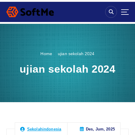
S
k
i
p
t
o
c
o
Home
ujian sekolah 2024
n
t
ujian sekolah 2024
e
n
t
Des, Jum, 2025
Sekolahindonesia