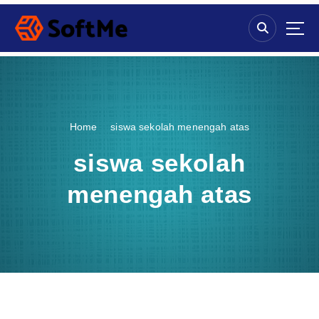
S
k
i
p
t
o
c
o
Home
siswa sekolah menengah atas
n
t
siswa sekolah
e
n
menengah atas
t