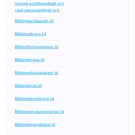
rsucnd-acehbaratkab.org
rsud-pasuruankota.org
Bkkbnbandaaceh.id
Bkkbnsabang.id
Bkkbnlhokseumawe.id
Bkkbnlangsa.id
Bkkbnsubulussalam.id
Bkkbnbinjai.id
Bkkbntebingtinggi.id
Bkkbnpematangsiantar.id
Bkkbntanjungbalai.id