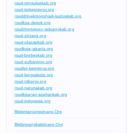
rsud-simeuluekab.org
rsud-tpikepriprov.org
rsuddrloekmonohadi-kuduskab.org
rsudksa-depok.org
rsudrtnotopuro-sidoarjokab.org
rsud-sintang.org
rsud-cilacapkab.org
rsudkoja-jakarta.org
rsud-brebeskab.org
rsud-sulbarprov.org
rsudtpi-kepriprov.org
rsud-langsakota.org
rsud-ntbprov.org
rsud-natunakab.org
rsudkisaran-asahankab.org
rsud-indonesia.org
Bkkbntanjungpinang.org
Bkkbnpangkalpinang.org