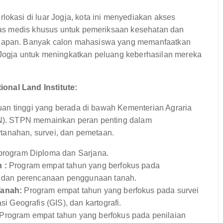
lokasi di luar Jogja, kota ini menyediakan akses
litas medis khusus untuk pemeriksaan kesehatan dan
siapan. Banyak calon mahasiswa yang memanfaatkan
 Jogja untuk meningkatkan peluang keberhasilan mereka
onal Land Institute:
an tinggi yang berada di bawah Kementerian Agraria
N). STPN memainkan peran penting dalam
tanahan, survei, dan pemetaan.
ogram Diploma dan Sarjana.
 :
Program empat tahun yang berfokus pada
h, dan perencanaan penggunaan tanah.
Tanah:
Program empat tahun yang berfokus pada survei
i Geografis (GIS), dan kartografi.
Program empat tahun yang berfokus pada penilaian