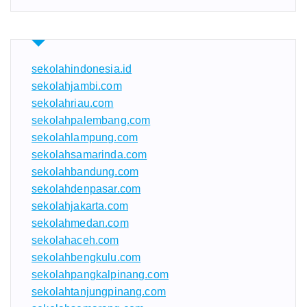
sekolahindonesia.id
sekolahjambi.com
sekolahriau.com
sekolahpalembang.com
sekolahlampung.com
sekolahsamarinda.com
sekolahbandung.com
sekolahdenpasar.com
sekolahjakarta.com
sekolahmedan.com
sekolahaceh.com
sekolahbengkulu.com
sekolahpangkalpinang.com
sekolahtanjungpinang.com