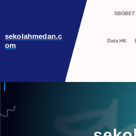
S
k
SBOBET
i
p
t
sekolahmedan.c
Data HK
o
om
c
o
n
t
e
n
t
sekol