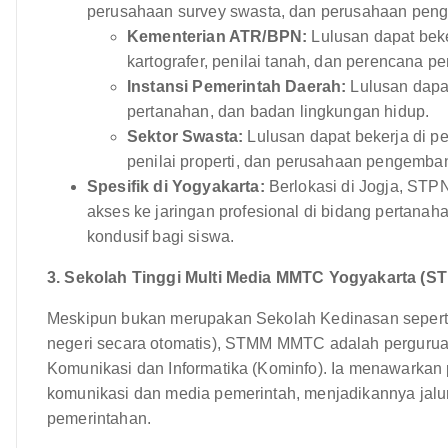
perusahaan survey swasta, dan perusahaan peng
Kementerian ATR/BPN:
Lulusan dapat beke
kartografer, penilai tanah, dan perencana 
Instansi Pemerintah Daerah:
Lulusan dapat
pertanahan, dan badan lingkungan hidup.
Sektor Swasta:
Lulusan dapat bekerja di p
penilai properti, dan perusahaan pengemban
Spesifik di Yogyakarta:
Berlokasi di Jogja, STP
akses ke jaringan profesional di bidang pertanah
kondusif bagi siswa.
3. Sekolah Tinggi Multi Media MMTC Yogyakarta (
Meskipun bukan merupakan Sekolah Kedinasan seperti
negeri secara otomatis), STMM MMTC adalah perguruan
Komunikasi dan Informatika (Kominfo). Ia menawarkan
komunikasi dan media pemerintah, menjadikannya jalu
pemerintahan.