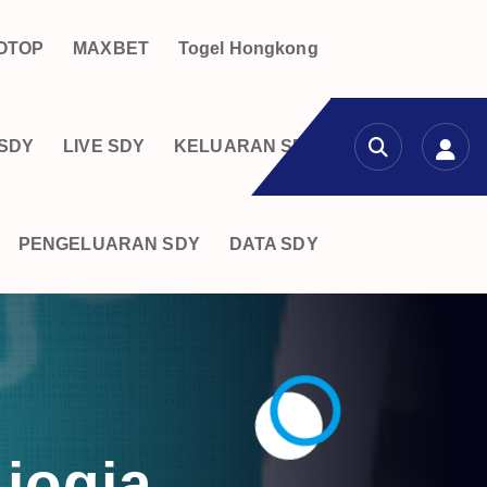
OTOP
MAXBET
Togel Hongkong
 SDY
LIVE SDY
KELUARAN SDY
PENGELUARAN SDY
DATA SDY
 jogja