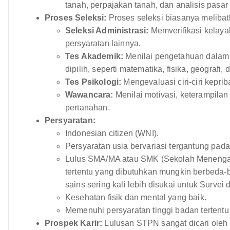
tanah, perpajakan tanah, dan analisis pasar
Proses Seleksi:
Proses seleksi biasanya melibat
Seleksi Administrasi:
Memverifikasi kelayak
persyaratan lainnya.
Tes Akademik:
Menilai pengetahuan dalam 
dipilih, seperti matematika, fisika, geografi,
Tes Psikologi:
Mengevaluasi ciri-ciri keprib
Wawancara:
Menilai motivasi, keterampila
pertanahan.
Persyaratan:
Indonesian citizen (WNI).
Persyaratan usia bervariasi tergantung pad
Lulus SMA/MA atau SMK (Sekolah Menengah
tertentu yang dibutuhkan mungkin berbeda-
sains sering kali lebih disukai untuk Surve
Kesehatan fisik dan mental yang baik.
Memenuhi persyaratan tinggi badan tertentu 
Prospek Karir:
Lulusan STPN sangat dicari oleh