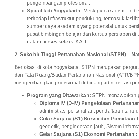
pengembangan profesional.
Spesifik di Yogyakarta:
Meskipun akademi ini ber
terhadap infrastruktur pendukung, termasuk fasi
sumber daya akademis yang potensial untuk per
pusat bimbingan belajar dan kursus persiapan di
dalam proses seleksi AAU.
2. Sekolah Tinggi Pertanahan Nasional (STPN) – Nati
Berlokasi di kota Yogyakarta, STPN merupakan perguru
dan Tata Ruang/Badan Pertanahan Nasional (ATR/BP
mengembangkan profesional di bidang administrasi per
Program yang Ditawarkan:
STPN menawarkan pr
Diploma IV (D-IV) Pengelolaan Pertanahan
administrasi pertanahan, pendaftaran tana
Gelar Sarjana (S1) Survei dan Pemetaan 
geodetik, penginderaan jauh, Sistem Informas
Gelar Sarjana (S1) Ekonomi Pertanahan :