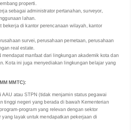
embang properti.
rja sebagai administrator pertanahan, surveyor,
penggunaan lahan.
 bekerja di kantor perencanaan wilayah, kantor
erusahaan survei, perusahaan pemetaan, perusahaan
gan real estate.
N mendapat manfaat dari lingkungan akademik kota dan
an. Kota ini juga menyediakan lingkungan belajar yang
STMM MMTC):
 AAU atau STPN (tidak menjamin status pegawai
 tinggi negeri yang berada di bawah Kementerian
 program-program yang relevan dengan sektor
r yang layak untuk mendapatkan pekerjaan di