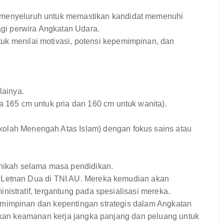
 menyeluruh untuk memastikan kandidat memenuhi
agi perwira Angkatan Udara.
k menilai motivasi, potensi kepemimpinan, dan
lainya.
 165 cm untuk pria dan 160 cm untuk wanita).
lah Menengah Atas Islam) dengan fokus sains atau
nikah selama masa pendidikan.
 Letnan Dua di TNI AU. Mereka kemudian akan
istratif, tergantung pada spesialisasi mereka.
mimpinan dan kepentingan strategis dalam Angkatan
arkan keamanan kerja jangka panjang dan peluang untuk