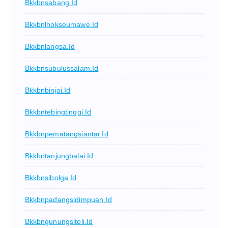
Bkkbnsabang.id
Bkkbnlhokseumawe.id
Bkkbnlangsa.id
Bkkbnsubulussalam.id
Bkkbnbinjai.id
Bkkbntebingtinggi.id
Bkkbnpematangsiantar.id
Bkkbntanjungbalai.id
Bkkbnsibolga.id
Bkkbnpadangsidimpuan.id
Bkkbngunungsitoli.id