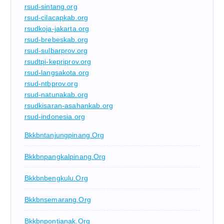
rsud-sintang.org
rsud-cilacapkab.org
rsudkoja-jakarta.org
rsud-brebeskab.org
rsud-sulbarprov.org
rsudtpi-kepriprov.org
rsud-langsakota.org
rsud-ntbprov.org
rsud-natunakab.org
rsudkisaran-asahankab.org
rsud-indonesia.org
Bkkbntanjungpinang.org
Bkkbnpangkalpinang.org
Bkkbnbengkulu.org
Bkkbnsemarang.org
Bkkbnpontianak.org