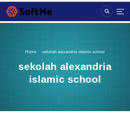
S
k
i
p
t
o
c
o
Home
sekolah alexandria islamic school
n
t
sekolah alexandria
e
n
islamic school
t