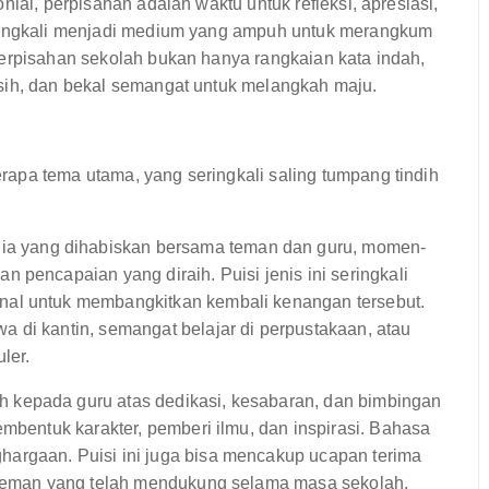
nial, perpisahan adalah waktu untuk refleksi, apresiasi,
eringkali menjadi medium yang ampuh untuk merangkum
perpisahan sekolah bukan hanya rangkaian kata indah,
sih, dan bekal semangat untuk melangkah maju.
apa tema utama, yang seringkali saling tumpang tindih
 yang dihabiskan bersama teman dan guru, momen-
 pencapaian yang diraih. Puisi jenis ini seringkali
nal untuk membangkitkan kembali kenangan tersebut.
 di kantin, semangat belajar di perpustakaan, atau
ler.
 kepada guru atas dedikasi, kesabaran, dan bimbingan
embentuk karakter, pemberi ilmu, dan inspirasi. Bahasa
argaan. Puisi ini juga bisa mencakup ucapan terima
n-teman yang telah mendukung selama masa sekolah.