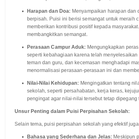
Harapan dan Doa:
Menyampaikan harapan dan d
berpisah. Puisi ini berisi semangat untuk meraih 
memberikan kontribusi positif kepada masyaraka
membangkitkan semangat.
Perasaan Campur Aduk:
Mengungkapkan perasaa
seperti kebahagiaan karena telah menyelesaikan
teman dan guru, dan kecemasan menghadapi masa 
menormalisasi perasaan-perasaan ini dan membe
Nilai-Nilai Kehidupan:
Mengingatkan tentang nila
sekolah, seperti persahabatan, kerja keras, kejuj
pengingat agar nilai-nilai tersebut tetap dipegan
Unsur Penting dalam Puisi Perpisahan Sekolah:
Selain tema, puisi perpisahan sekolah yang efektif jug
Bahasa yang Sederhana dan Jelas:
Meskipun p