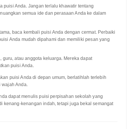
a puisi Anda. Jangan terlalu khawatir tentang
enuangkan semua ide dan perasaan Anda ke dalam
rtama, baca kembali puisi Anda dengan cermat. Perbaiki
n puisi Anda mudah dipahami dan memiliki pesan yang
 guru, atau anggota keluarga. Mereka dapat
tkan puisi Anda.
n puisi Anda di depan umum, berlatihlah terlebih
si wajah Anda.
Anda dapat menulis puisi perpisahan sekolah yang
di kenang-kenangan indah, tetapi juga bekal semangat