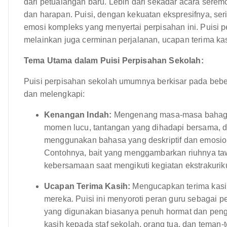
dari petualangan baru. Lebih dari sekadar acara seremo
dan harapan. Puisi, dengan kekuatan ekspresifnya, s
emosi kompleks yang menyertai perpisahan ini. Puisi 
melainkan juga cerminan perjalanan, ucapan terima ka
Tema Utama dalam Puisi Perpisahan Sekolah:
Puisi perpisahan sekolah umumnya berkisar pada beber
dan melengkapi:
Kenangan Indah:
Mengenang masa-masa bahagia
momen lucu, tantangan yang dihadapi bersama, dan
menggunakan bahasa yang deskriptif dan emosio
Contohnya, bait yang menggambarkan riuhnya tawa
kebersamaan saat mengikuti kegiatan ekstrakuriku
Ucapan Terima Kasih:
Mengucapkan terima kasih
mereka. Puisi ini menyoroti peran guru sebagai p
yang digunakan biasanya penuh hormat dan pengh
kasih kepada staf sekolah, orang tua, dan tema