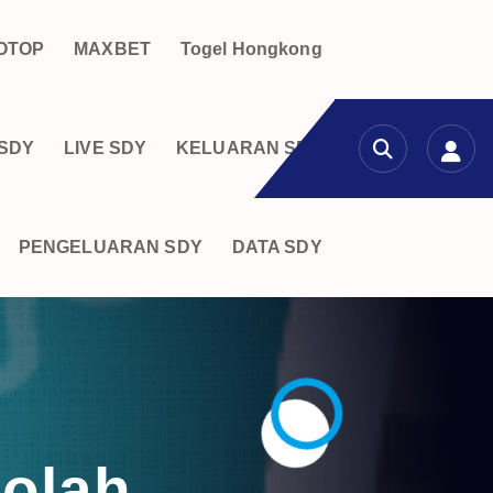
OTOP
MAXBET
Togel Hongkong
 SDY
LIVE SDY
KELUARAN SDY
PENGELUARAN SDY
DATA SDY
kolah