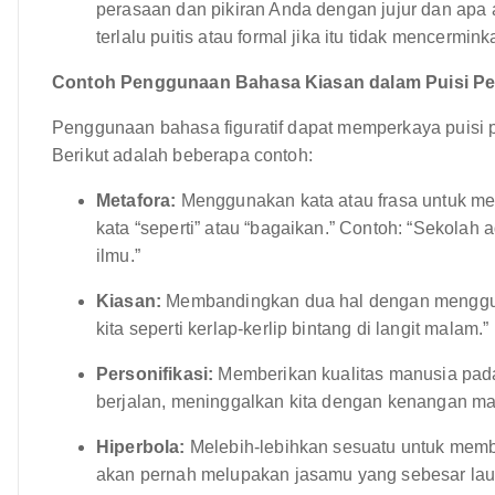
perasaan dan pikiran Anda dengan jujur dan apa
terlalu puitis atau formal jika itu tidak mencerm
Contoh Penggunaan Bahasa Kiasan dalam Puisi Pe
Penggunaan bahasa figuratif dapat memperkaya puisi 
Berikut adalah beberapa contoh:
Metafora:
Menggunakan kata atau frasa untuk m
kata “seperti” atau “bagaikan.” Contoh: “Sekola
ilmu.”
Kiasan:
Membandingkan dua hal dengan mengguna
kita seperti kerlap-kerlip bintang di langit malam.”
Personifikasi:
Memberikan kualitas manusia pada 
berjalan, meninggalkan kita dengan kenangan ma
Hiperbola:
Melebih-lebihkan sesuatu untuk membe
akan pernah melupakan jasamu yang sebesar lau