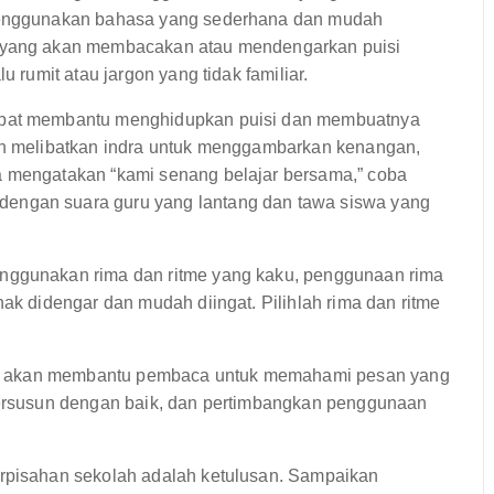
 menggunakan bahasa yang sederhana dan mudah
a yang akan membacakan atau mendengarkan puisi
u rumit atau jargon yang tidak familiar.
apat membantu menghidupkan puisi dan membuatnya
dan melibatkan indra untuk menggambarkan kenangan,
a mengatakan “kami senang belajar bersama,” coba
engan suara guru yang lantang dan tawa siswa yang
enggunakan rima dan ritme yang kaku, penggunaan rima
nak didengar dan mudah diingat. Pilihlah rima dan ritme
atur akan membantu pembaca untuk memahami pesan yang
 tersusun dengan baik, dan pertimbangkan penggunaan
erpisahan sekolah adalah ketulusan. Sampaikan