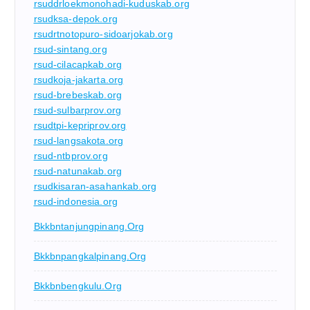
rsuddrloekmonohadi-kuduskab.org
rsudksa-depok.org
rsudrtnotopuro-sidoarjokab.org
rsud-sintang.org
rsud-cilacapkab.org
rsudkoja-jakarta.org
rsud-brebeskab.org
rsud-sulbarprov.org
rsudtpi-kepriprov.org
rsud-langsakota.org
rsud-ntbprov.org
rsud-natunakab.org
rsudkisaran-asahankab.org
rsud-indonesia.org
Bkkbntanjungpinang.org
Bkkbnpangkalpinang.org
Bkkbnbengkulu.org