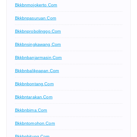
Bkkbnmojokerto.com
Bkkbnpasuruan.com
Bkkbnprobolinggo.com
Bkkbnsingkawang.com
Bkkbnbanjarmasin.com
Bkkbnbalikpapan.com
Bkkbnbontang.com
Bkkbntarakan.com
Bkkbnbima.com
Bkkbntomohon.com
Bkkbnbitung.com