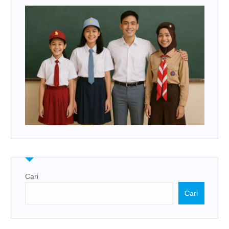
Cari
Cari