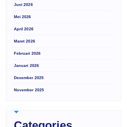
Juni 2026
Mei 2026
April 2026
Maret 2026
Februari 2026
Januari 2026
Desember 2025
November 2025
Categories