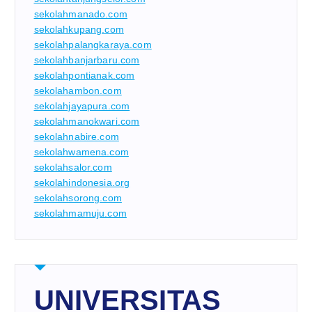
sekolahmanado.com
sekolahkupang.com
sekolahpalangkaraya.com
sekolahbanjarbaru.com
sekolahpontianak.com
sekolahambon.com
sekolahjayapura.com
sekolahmanokwari.com
sekolahnabire.com
sekolahwamena.com
sekolahsalor.com
sekolahindonesia.org
sekolahsorong.com
sekolahmamuju.com
UNIVERSITAS