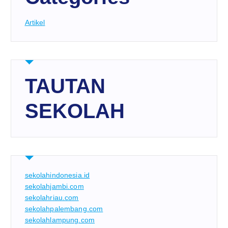
Artikel
TAUTAN
SEKOLAH
sekolahindonesia.id
sekolahjambi.com
sekolahriau.com
sekolahpalembang.com
sekolahlampung.com