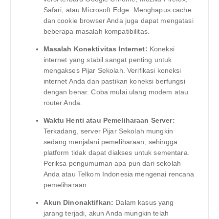
Safari, atau Microsoft Edge. Menghapus cache
dan cookie browser Anda juga dapat mengatasi
beberapa masalah kompatibilitas.
Masalah Konektivitas Internet:
Koneksi
internet yang stabil sangat penting untuk
mengakses Pijar Sekolah. Verifikasi koneksi
internet Anda dan pastikan koneksi berfungsi
dengan benar. Coba mulai ulang modem atau
router Anda.
Waktu Henti atau Pemeliharaan Server:
Terkadang, server Pijar Sekolah mungkin
sedang menjalani pemeliharaan, sehingga
platform tidak dapat diakses untuk sementara.
Periksa pengumuman apa pun dari sekolah
Anda atau Telkom Indonesia mengenai rencana
pemeliharaan.
Akun Dinonaktifkan:
Dalam kasus yang
jarang terjadi, akun Anda mungkin telah