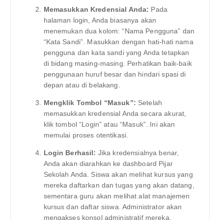
Memasukkan Kredensial Anda:
Pada
halaman login, Anda biasanya akan
menemukan dua kolom: “Nama Pengguna” dan
“Kata Sandi”. Masukkan dengan hati-hati nama
pengguna dan kata sandi yang Anda tetapkan
di bidang masing-masing. Perhatikan baik-baik
penggunaan huruf besar dan hindari spasi di
depan atau di belakang.
Mengklik Tombol “Masuk”:
Setelah
memasukkan kredensial Anda secara akurat,
klik tombol “Login” atau “Masuk”. Ini akan
memulai proses otentikasi.
Login Berhasil:
Jika kredensialnya benar,
Anda akan diarahkan ke dashboard Pijar
Sekolah Anda. Siswa akan melihat kursus yang
mereka daftarkan dan tugas yang akan datang,
sementara guru akan melihat alat manajemen
kursus dan daftar siswa. Administrator akan
mengakses konsol administratif mereka.