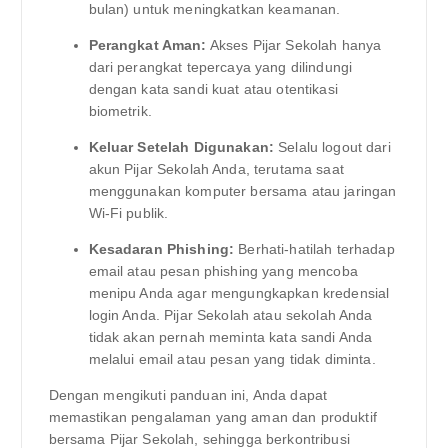
bulan) untuk meningkatkan keamanan.
Perangkat Aman:
Akses Pijar Sekolah hanya
dari perangkat tepercaya yang dilindungi
dengan kata sandi kuat atau otentikasi
biometrik.
Keluar Setelah Digunakan:
Selalu logout dari
akun Pijar Sekolah Anda, terutama saat
menggunakan komputer bersama atau jaringan
Wi-Fi publik.
Kesadaran Phishing:
Berhati-hatilah terhadap
email atau pesan phishing yang mencoba
menipu Anda agar mengungkapkan kredensial
login Anda. Pijar Sekolah atau sekolah Anda
tidak akan pernah meminta kata sandi Anda
melalui email atau pesan yang tidak diminta.
Dengan mengikuti panduan ini, Anda dapat
memastikan pengalaman yang aman dan produktif
bersama Pijar Sekolah, sehingga berkontribusi