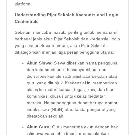
platform.
Understanding Pijar Sekolah Accounts and Login
Credentials
Sebelum mencoba masuk, penting untuk memahami
berbagai jenis akun Pijar Sekolah dan kredensial login
yang sesuai. Secara umum, akun Pijar Sekolah
dikategorikan menjadi tiga peran pengguna utama:
Akun Siswa:
Siswa diberikan nama pengguna
dan kata sandi unik, biasanya dibuat dan
didistribusikan oleh administrator sekolah atau
guru yang ditunjuk. Kredensial ini memberikan
akses ke materi kursus, tugas, kuis, dan fitur
komunikasi khusus untuk kelas terdaftar
mereka. Nama pengguna dapat berupa nomor
induk siswa (NISN) atau tanda pengenal yang
ditetapkan sekolah.
Akun Guru:
Guru menerima akun dengan hak
istimewa yang lebih tinggi, memungkinkan