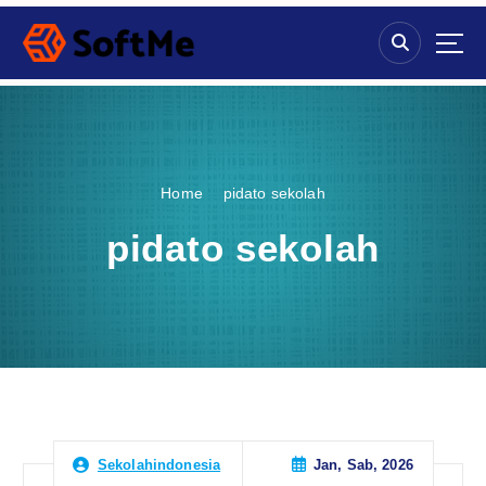
S
k
i
p
t
o
c
o
Home
pidato sekolah
n
t
pidato sekolah
e
n
t
Jan, Sab, 2026
Sekolahindonesia