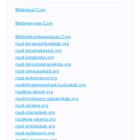
Bkkbntual.com
Bkkbnternate.com
Bkkbntidorekepulauan.com
rsud-limapuluhkotakab.org
rsud-kotamakassar.org
rsud-kotabogor.org
rsud-tanjungpinangkota.org
rsud-simeuluekab.org
rsud-tpikepriprov.org
rsuddrloekmonohadi-kuduskab.org
rsudksa-depok.org
rsudrtnotopuro-sidoarjokab.org
rsud-sintang.org
rsud-cilacapkab.org
rsudkoja-jakarta.org
rsud-brebeskab.org
rsud-sulbarprov.org
rsudtpi-kepriprov.org