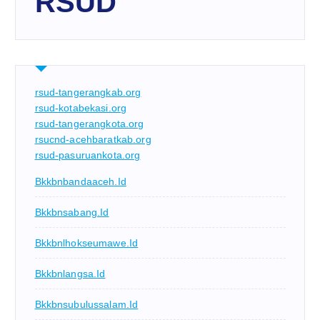
RSUD
rsud-tangerangkab.org
rsud-kotabekasi.org
rsud-tangerangkota.org
rsucnd-acehbaratkab.org
rsud-pasuruankota.org
Bkkbnbandaaceh.id
Bkkbnsabang.id
Bkkbnlhokseumawe.id
Bkkbnlangsa.id
Bkkbnsubulussalam.id