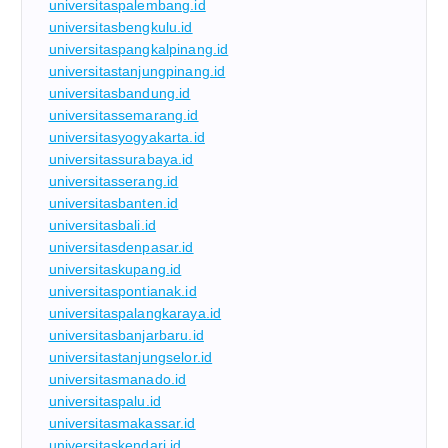
universitaspalembang.id
universitasbengkulu.id
universitaspangkalpinang.id
universitastanjungpinang.id
universitasbandung.id
universitassemarang.id
universitasyogyakarta.id
universitassurabaya.id
universitasserang.id
universitasbanten.id
universitasbali.id
universitasdenpasar.id
universitaskupang.id
universitaspontianak.id
universitaspalangkaraya.id
universitasbanjarbaru.id
universitastanjungselor.id
universitasmanado.id
universitaspalu.id
universitasmakassar.id
universitaskendari.id