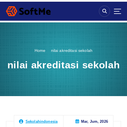
S
k
i
p
t
o
c
o
Home
nilai akreditasi sekolah
n
t
nilai akreditasi sekolah
e
n
t
Mar, Jum, 2026
Sekolahindonesia