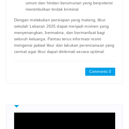
umum dan hindari kerumunan yang berpotensi
menimbulkan tindak kriminal.
Dengan melakukan persiapan yang matang, libur
sekolah Lebaran 2025 dapat menjadi momen yang
menyenangkan, bermakna, dan bermanfaat bagi
seluruh keluarga. Pantau terus informasi resmi
mengenai jadwal libur dan lakukan perencanaan yang
cermat agar libur dapat dinikmati secara optimal.
Comments 0