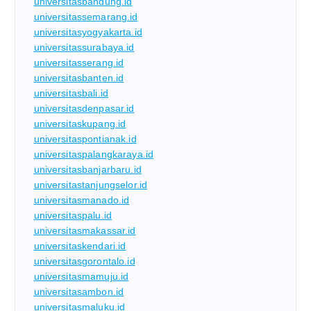
universitasbandung.id
universitassemarang.id
universitasyogyakarta.id
universitassurabaya.id
universitasserang.id
universitasbanten.id
universitasbali.id
universitasdenpasar.id
universitaskupang.id
universitaspontianak.id
universitaspalangkaraya.id
universitasbanjarbaru.id
universitastanjungselor.id
universitasmanado.id
universitaspalu.id
universitasmakassar.id
universitaskendari.id
universitasgorontalo.id
universitasmamuju.id
universitasambon.id
universitasmaluku.id