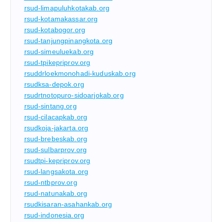
rsud-limapuluhkotakab.org
rsud-kotamakassar.org
rsud-kotabogor.org
rsud-tanjungpinangkota.org
rsud-simeuluekab.org
rsud-tpikepriprov.org
rsuddrloekmonohadi-kuduskab.org
rsudksa-depok.org
rsudrtnotopuro-sidoarjokab.org
rsud-sintang.org
rsud-cilacapkab.org
rsudkoja-jakarta.org
rsud-brebeskab.org
rsud-sulbarprov.org
rsudtpi-kepriprov.org
rsud-langsakota.org
rsud-ntbprov.org
rsud-natunakab.org
rsudkisaran-asahankab.org
rsud-indonesia.org