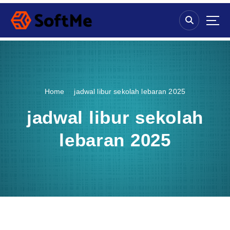
S
k
i
p
t
o
c
o
Home
jadwal libur sekolah lebaran 2025
n
t
jadwal libur sekolah
e
n
lebaran 2025
t