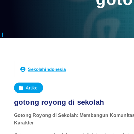
Sekolahindonesia
Artikel
gotong royong di sekolah
Gotong Royong di Sekolah: Membangun Komunitas
Karakter