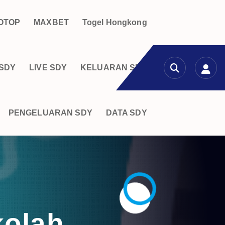
OTOP
MAXBET
Togel Hongkong
 SDY
LIVE SDY
KELUARAN SDY
PENGELUARAN SDY
DATA SDY
kolah