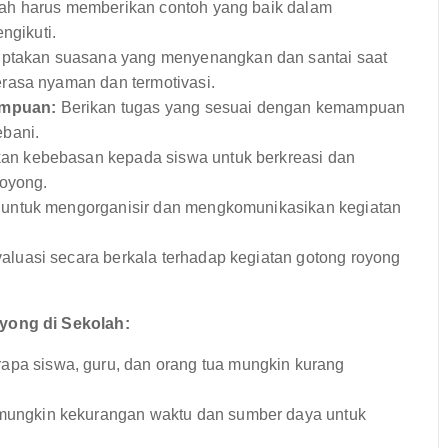
lah harus memberikan contoh yang baik dalam
ngikuti.
ptakan suasana yang menyenangkan dan santai saat
rasa nyaman dan termotivasi.
ampuan:
Berikan tugas yang sesuai dengan kemampuan
bani.
an kebebasan kepada siswa untuk berkreasi dan
royong.
 untuk mengorganisir dan mengkomunikasikan kegiatan
luasi secara berkala terhadap kegiatan gotong royong
ong di Sekolah:
apa siswa, guru, dan orang tua mungkin kurang
ungkin kekurangan waktu dan sumber daya untuk