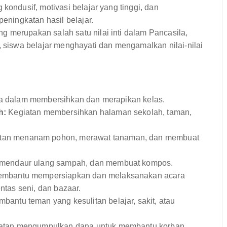
kondusif, motivasi belajar yang tinggi, dan
peningkatan hasil belajar.
g merupakan salah satu nilai inti dalam Pancasila,
, siswa belajar menghayati dan mengamalkan nilai-nilai
wa dalam membersihkan dan merapikan kelas.
h:
Kegiatan membersihkan halaman sekolah, taman,
tan menanam pohon, merawat tanaman, dan membuat
mendaur ulang sampah, dan membuat kompos.
embantu mempersiapkan dan melaksanakan acara
entas seni, dan bazaar.
antu teman yang kesulitan belajar, sakit, atau
atan mengumpulkan dana untuk membantu korban