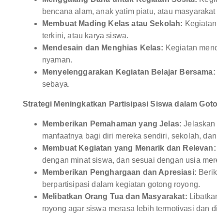
bencana alam, anak yatim piatu, atau masyaraka
Membuat Mading Kelas atau Sekolah:
Kegiatan 
terkini, atau karya siswa.
Mendesain dan Menghias Kelas:
Kegiatan mend
nyaman.
Menyelenggarakan Kegiatan Belajar Bersama:
sebaya.
Strategi Meningkatkan Partisipasi Siswa dalam Go
Memberikan Pemahaman yang Jelas:
Jelaskan 
manfaatnya bagi diri mereka sendiri, sekolah, da
Membuat Kegiatan yang Menarik dan Relevan:
dengan minat siswa, dan sesuai dengan usia mer
Memberikan Penghargaan dan Apresiasi:
Berik
berpartisipasi dalam kegiatan gotong royong.
Melibatkan Orang Tua dan Masyarakat:
Libatka
royong agar siswa merasa lebih termotivasi dan d