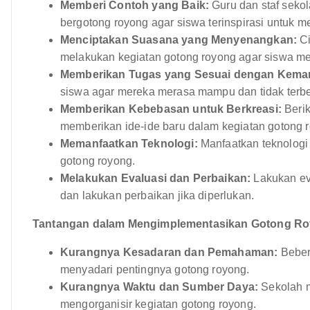
Memberi Contoh yang Baik:
Guru dan staf seko
bergotong royong agar siswa terinspirasi untuk me
Menciptakan Suasana yang Menyenangkan:
Ci
melakukan kegiatan gotong royong agar siswa me
Memberikan Tugas yang Sesuai dengan Kem
siswa agar mereka merasa mampu dan tidak terbe
Memberikan Kebebasan untuk Berkreasi:
Berik
memberikan ide-ide baru dalam kegiatan gotong 
Memanfaatkan Teknologi:
Manfaatkan teknologi
gotong royong.
Melakukan Evaluasi dan Perbaikan:
Lakukan eva
dan lakukan perbaikan jika diperlukan.
Tantangan dalam Mengimplementasikan Gotong Roy
Kurangnya Kesadaran dan Pemahaman:
Beber
menyadari pentingnya gotong royong.
Kurangnya Waktu dan Sumber Daya:
Sekolah m
mengorganisir kegiatan gotong royong.