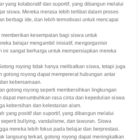
r yang kolaboratif dan suportif, yang dibangun melalui
ar siswa. Mereka merasa lebih terlibat dalam proses
an berbagi ide, dan lebih termotivasi untuk mencapai
 memberikan kesempatan bagi siswa untuk
a belajar mengambil inisiatif, mengorganisir
an ini sangat berharga untuk mempersiapkan mereka
otong royong tidak hanya melibatkan siswa, tetapi juga
tan gotong royong dapat mempererat hubungan antar
i dan kebersamaan.
an gotong royong seperti membersihkan lingkungan
 dapat menumbuhkan rasa cinta dan kepedulian siswa
ga kebersihan dan kelestarian alam.
 yang positif dan suportif, yang dibangun melalui
 seperti bullying, vandalisme, dan tawuran. Siswa
ga mereka lebih fokus pada belajar dan berprestasi.
ak langsung terkait, gotong royong dapat meningkatkan