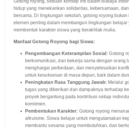
Gotong royong, sebuah konsep inti dalam budaya Indone
hidup yang menekankan solidaritas, kebersamaan, dan 
bersama. Di lingkungan sekolah, gotong royong bukan h
elemen penting dalam membangun lingkungan belajar y
membentuk karakter siswa yang berakhlak mulia.
Manfaat Gotong Royong bagi Siswa:
Pengembangan Keterampilan Sosial:
Gotong ro
berkomunikasi, dan bekerja sama dengan orang l
menghargai perbedaan, dan menyelesaikan konflik 
untuk kesuksesan di masa depan, baik dalam dun
Peningkatan Rasa Tanggung Jawab:
Melalui go
tugas yang diberikan dan dampaknya terhadap 
proyek bergantung pada kontribusi setiap indivi
komitmen.
Pembentukan Karakter:
Gotong royong menanamka
altruisme. Siswa belajar untuk mengutamakan kep
membantu sesama yang membutuhkan, dan berkontr