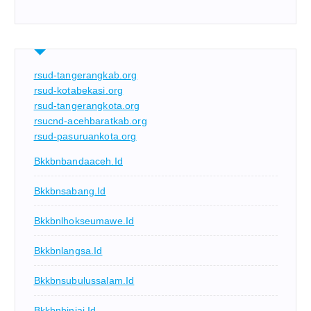
rsud-tangerangkab.org
rsud-kotabekasi.org
rsud-tangerangkota.org
rsucnd-acehbaratkab.org
rsud-pasuruankota.org
Bkkbnbandaaceh.id
Bkkbnsabang.id
Bkkbnlhokseumawe.id
Bkkbnlangsa.id
Bkkbnsubulussalam.id
Bkkbnbinjai.id