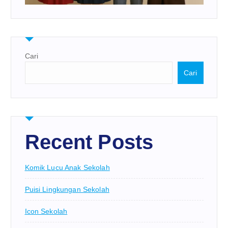
Cari
Cari
Recent Posts
Komik Lucu Anak Sekolah
Puisi Lingkungan Sekolah
Icon Sekolah