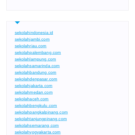
sekolahindonesia.id
sekolahjambi.com
sekolahriau.com
sekolahpalembang.com
sekolahlampung.com
sekolahsamarinda.com
sekolahbandung.com
sekolahdenpasar.com
sekolahjakarta.com
sekolahmedan.com
sekolahaceh.com
sekolahbengkulu.com
sekolahpangkalpinang.com
sekolahtanjungpinang.com
sekolahsemarang.com
sekolahyogyakarta.com