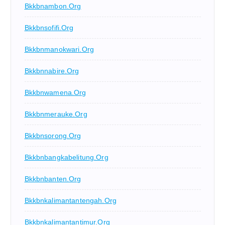
Bkkbnambon.org
Bkkbnsofifi.org
Bkkbnmanokwari.org
Bkkbnnabire.org
Bkkbnwamena.org
Bkkbnmerauke.org
Bkkbnsorong.org
Bkkbnbangkabelitung.org
Bkkbnbanten.org
Bkkbnkalimantantengah.org
Bkkbnkalimantantimur.org