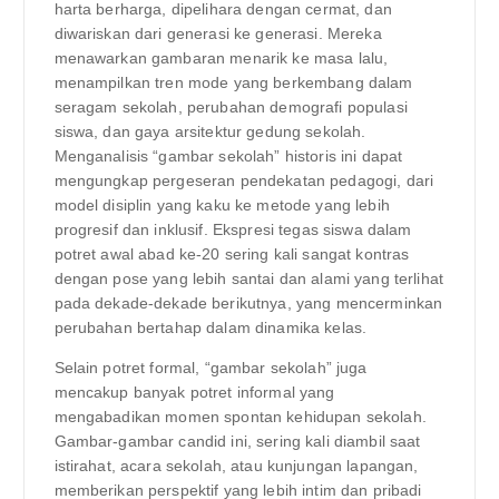
harta berharga, dipelihara dengan cermat, dan
diwariskan dari generasi ke generasi. Mereka
menawarkan gambaran menarik ke masa lalu,
menampilkan tren mode yang berkembang dalam
seragam sekolah, perubahan demografi populasi
siswa, dan gaya arsitektur gedung sekolah.
Menganalisis “gambar sekolah” historis ini dapat
mengungkap pergeseran pendekatan pedagogi, dari
model disiplin yang kaku ke metode yang lebih
progresif dan inklusif. Ekspresi tegas siswa dalam
potret awal abad ke-20 sering kali sangat kontras
dengan pose yang lebih santai dan alami yang terlihat
pada dekade-dekade berikutnya, yang mencerminkan
perubahan bertahap dalam dinamika kelas.
Selain potret formal, “gambar sekolah” juga
mencakup banyak potret informal yang
mengabadikan momen spontan kehidupan sekolah.
Gambar-gambar candid ini, sering kali diambil saat
istirahat, acara sekolah, atau kunjungan lapangan,
memberikan perspektif yang lebih intim dan pribadi