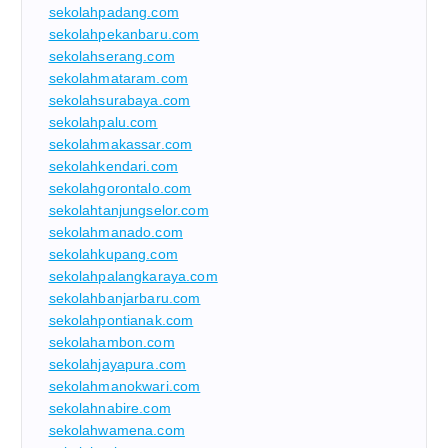
sekolahpadang.com
sekolahpekanbaru.com
sekolahserang.com
sekolahmataram.com
sekolahsurabaya.com
sekolahpalu.com
sekolahmakassar.com
sekolahkendari.com
sekolahgorontalo.com
sekolahtanjungselor.com
sekolahmanado.com
sekolahkupang.com
sekolahpalangkaraya.com
sekolahbanjarbaru.com
sekolahpontianak.com
sekolahambon.com
sekolahjayapura.com
sekolahmanokwari.com
sekolahnabire.com
sekolahwamena.com