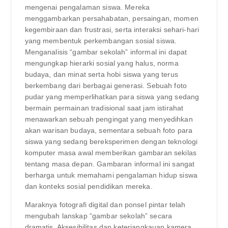
mengenai pengalaman siswa. Mereka
menggambarkan persahabatan, persaingan, momen
kegembiraan dan frustrasi, serta interaksi sehari-hari
yang membentuk perkembangan sosial siswa.
Menganalisis “gambar sekolah” informal ini dapat
mengungkap hierarki sosial yang halus, norma
budaya, dan minat serta hobi siswa yang terus
berkembang dari berbagai generasi. Sebuah foto
pudar yang memperlihatkan para siswa yang sedang
bermain permainan tradisional saat jam istirahat
menawarkan sebuah pengingat yang menyedihkan
akan warisan budaya, sementara sebuah foto para
siswa yang sedang bereksperimen dengan teknologi
komputer masa awal memberikan gambaran sekilas
tentang masa depan. Gambaran informal ini sangat
berharga untuk memahami pengalaman hidup siswa
dan konteks sosial pendidikan mereka.
Maraknya fotografi digital dan ponsel pintar telah
mengubah lanskap “gambar sekolah” secara
dramatis. Aksesibilitas dan keterjangkauan kamera