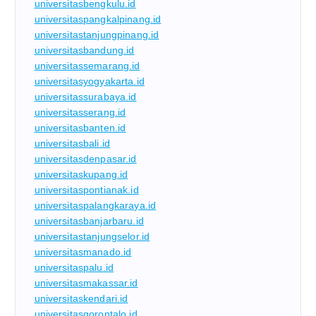
universitasbengkulu.id
universitaspangkalpinang.id
universitastanjungpinang.id
universitasbandung.id
universitassemarang.id
universitasyogyakarta.id
universitassurabaya.id
universitasserang.id
universitasbanten.id
universitasbali.id
universitasdenpasar.id
universitaskupang.id
universitaspontianak.id
universitaspalangkaraya.id
universitasbanjarbaru.id
universitastanjungselor.id
universitasmanado.id
universitaspalu.id
universitasmakassar.id
universitaskendari.id
universitasgorontalo.id