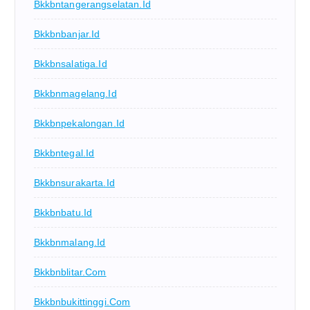
Bkkbntangerangselatan.id
Bkkbnbanjar.id
Bkkbnsalatiga.id
Bkkbnmagelang.id
Bkkbnpekalongan.id
Bkkbntegal.id
Bkkbnsurakarta.id
Bkkbnbatu.id
Bkkbnmalang.id
Bkkbnblitar.com
Bkkbnbukittinggi.com