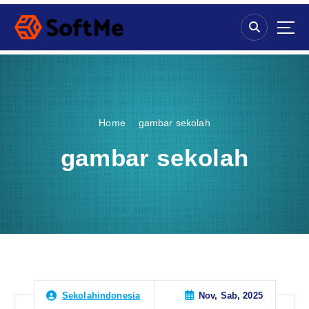
S
k
i
p
t
o
c
o
Home
gambar sekolah
n
t
gambar sekolah
e
n
t
Nov, Sab, 2025
Sekolahindonesia