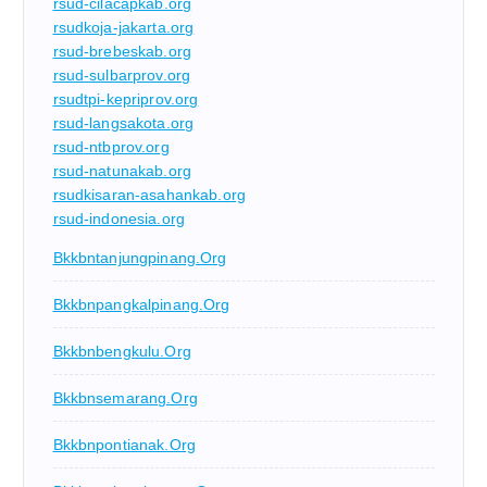
rsud-cilacapkab.org
rsudkoja-jakarta.org
rsud-brebeskab.org
rsud-sulbarprov.org
rsudtpi-kepriprov.org
rsud-langsakota.org
rsud-ntbprov.org
rsud-natunakab.org
rsudkisaran-asahankab.org
rsud-indonesia.org
Bkkbntanjungpinang.org
Bkkbnpangkalpinang.org
Bkkbnbengkulu.org
Bkkbnsemarang.org
Bkkbnpontianak.org