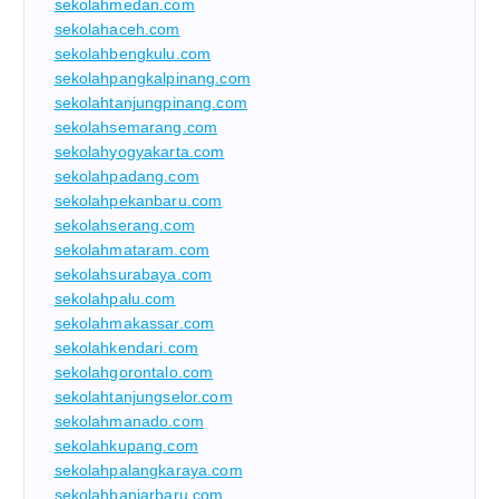
sekolahmedan.com
sekolahaceh.com
sekolahbengkulu.com
sekolahpangkalpinang.com
sekolahtanjungpinang.com
sekolahsemarang.com
sekolahyogyakarta.com
sekolahpadang.com
sekolahpekanbaru.com
sekolahserang.com
sekolahmataram.com
sekolahsurabaya.com
sekolahpalu.com
sekolahmakassar.com
sekolahkendari.com
sekolahgorontalo.com
sekolahtanjungselor.com
sekolahmanado.com
sekolahkupang.com
sekolahpalangkaraya.com
sekolahbanjarbaru.com