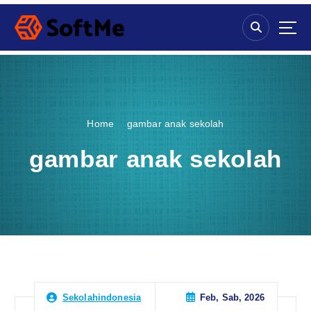
S
k
i
p
t
o
c
o
Home
gambar anak sekolah
n
t
gambar anak sekolah
e
n
t
Feb, Sab, 2026
Sekolahindonesia