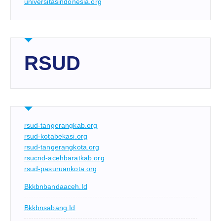
universitasindonesia.org
RSUD
rsud-tangerangkab.org
rsud-kotabekasi.org
rsud-tangerangkota.org
rsucnd-acehbaratkab.org
rsud-pasuruankota.org
Bkkbnbandaaceh.id
Bkkbnsabang.id