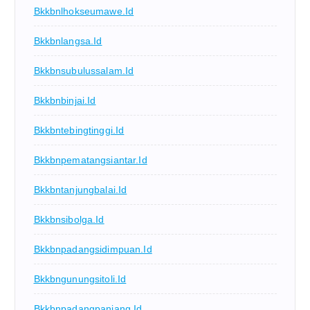
Bkkbnlhokseumawe.id
Bkkbnlangsa.id
Bkkbnsubulussalam.id
Bkkbnbinjai.id
Bkkbntebingtinggi.id
Bkkbnpematangsiantar.id
Bkkbntanjungbalai.id
Bkkbnsibolga.id
Bkkbnpadangsidimpuan.id
Bkkbngunungsitoli.id
Bkkbnpadangpanjang.id