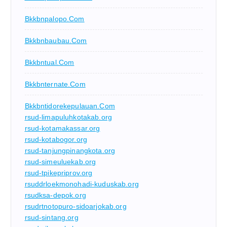
Bkkbnpalopo.com
Bkkbnbaubau.com
Bkkbntual.com
Bkkbnternate.com
Bkkbntidorekepulauan.com
rsud-limapuluhkotakab.org
rsud-kotamakassar.org
rsud-kotabogor.org
rsud-tanjungpinangkota.org
rsud-simeuluekab.org
rsud-tpikepriprov.org
rsuddrloekmonohadi-kuduskab.org
rsudksa-depok.org
rsudrtnotopuro-sidoarjokab.org
rsud-sintang.org