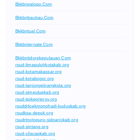
Bkkbnpalopo.com
Bkkbnbaubau.com
Bkkbntual.com
Bkkbnternate.com
Bkkbntidorekepulauan.com
rsud-limapuluhkotakab.org
rsud-kotamakassar.org
rsud-kotabogor.org
rsud-tanjungpinangkota.org
rsud-simeuluekab.org
rsud-tpikepriprov.org
rsuddrloekmonohadi-kuduskab.org
rsudksa-depok.org
rsudrtnotopuro-sidoarjokab.org
rsud-sintang.org
rsud-cilacapkab.org