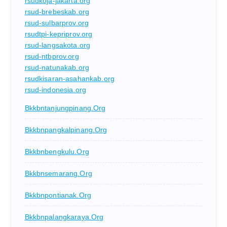
rsudkoja-jakarta.org
rsud-brebeskab.org
rsud-sulbarprov.org
rsudtpi-kepriprov.org
rsud-langsakota.org
rsud-ntbprov.org
rsud-natunakab.org
rsudkisaran-asahankab.org
rsud-indonesia.org
Bkkbntanjungpinang.org
Bkkbnpangkalpinang.org
Bkkbnbengkulu.org
Bkkbnsemarang.org
Bkkbnpontianak.org
Bkkbnpalangkaraya.org