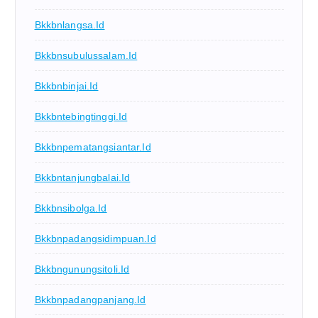
Bkkbnlangsa.id
Bkkbnsubulussalam.id
Bkkbnbinjai.id
Bkkbntebingtinggi.id
Bkkbnpematangsiantar.id
Bkkbntanjungbalai.id
Bkkbnsibolga.id
Bkkbnpadangsidimpuan.id
Bkkbngunungsitoli.id
Bkkbnpadangpanjang.id