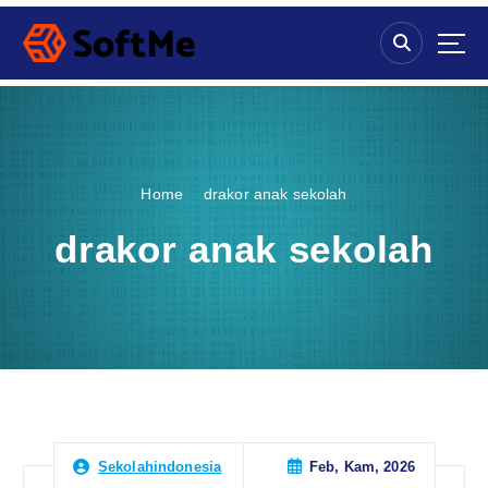
S
k
i
p
t
o
c
o
Home
drakor anak sekolah
n
t
drakor anak sekolah
e
n
t
Feb, Kam, 2026
Sekolahindonesia