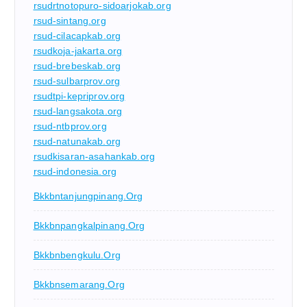
rsudrtnotopuro-sidoarjokab.org
rsud-sintang.org
rsud-cilacapkab.org
rsudkoja-jakarta.org
rsud-brebeskab.org
rsud-sulbarprov.org
rsudtpi-kepriprov.org
rsud-langsakota.org
rsud-ntbprov.org
rsud-natunakab.org
rsudkisaran-asahankab.org
rsud-indonesia.org
Bkkbntanjungpinang.org
Bkkbnpangkalpinang.org
Bkkbnbengkulu.org
Bkkbnsemarang.org