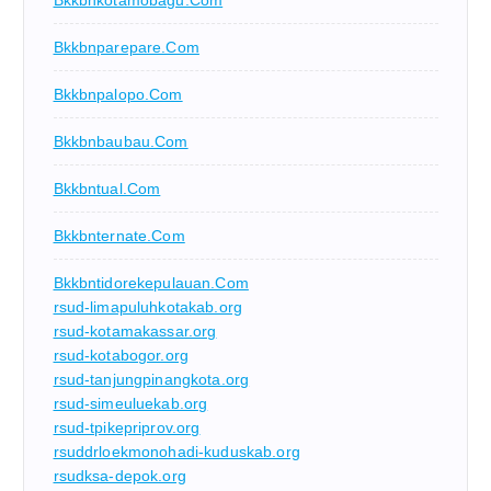
Bkkbnkotamobagu.com
Bkkbnparepare.com
Bkkbnpalopo.com
Bkkbnbaubau.com
Bkkbntual.com
Bkkbnternate.com
Bkkbntidorekepulauan.com
rsud-limapuluhkotakab.org
rsud-kotamakassar.org
rsud-kotabogor.org
rsud-tanjungpinangkota.org
rsud-simeuluekab.org
rsud-tpikepriprov.org
rsuddrloekmonohadi-kuduskab.org
rsudksa-depok.org