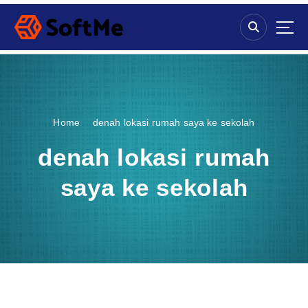
S
k
i
p
t
o
c
o
Home
denah lokasi rumah saya ke sekolah
n
t
denah lokasi rumah
e
n
saya ke sekolah
t