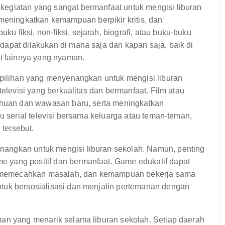
 kegiatan yang sangat bermanfaat untuk mengisi liburan
ningkatkan kemampuan berpikir kritis, dan
 fiksi, non-fiksi, sejarah, biografi, atau buku-buku
apat dilakukan di mana saja dan kapan saja, baik di
at lainnya yang nyaman.
pilihan yang menyenangkan untuk mengisi liburan
televisi yang berkualitas dan bermanfaat. Film atau
tahuan dan wawasan baru, serta meningkatkan
au serial televisi bersama keluarga atau teman-teman,
 tersebut.
nangkan untuk mengisi liburan sekolah. Namun, penting
 yang positif dan bermanfaat. Game edukatif dapat
 memecahkan masalah, dan kemampuan bekerja sama
tuk bersosialisasi dan menjalin pertemanan dengan
an yang menarik selama liburan sekolah. Setiap daerah