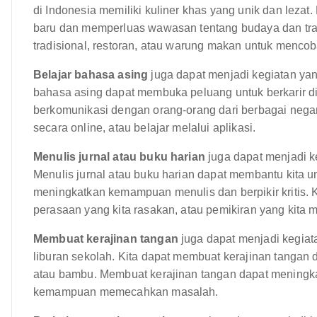
di Indonesia memiliki kuliner khas yang unik dan lezat
baru dan memperluas wawasan tentang budaya dan tradi
tradisional, restoran, atau warung makan untuk mencob
Belajar bahasa asing
juga dapat menjadi kegiatan yan
bahasa asing dapat membuka peluang untuk berkarir di
berkomunikasi dengan orang-orang dari berbagai negara
secara online, atau belajar melalui aplikasi.
Menulis jurnal atau buku harian
juga dapat menjadi k
Menulis jurnal atau buku harian dapat membantu kita u
meningkatkan kemampuan menulis dan berpikir kritis. K
perasaan yang kita rasakan, atau pemikiran yang kita mi
Membuat kerajinan tangan
juga dapat menjadi kegiat
liburan sekolah. Kita dapat membuat kerajinan tangan d
atau bambu. Membuat kerajinan tangan dapat meningkatk
kemampuan memecahkan masalah.