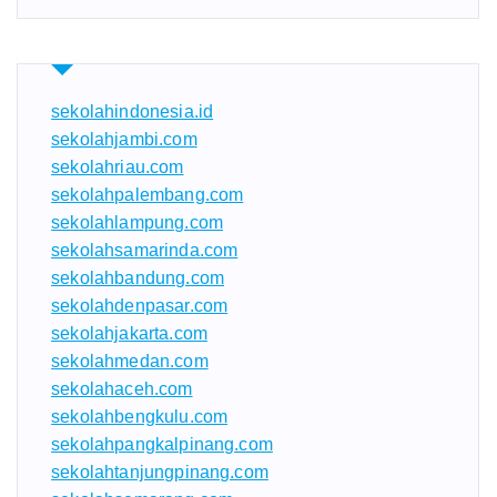
sekolahindonesia.id
sekolahjambi.com
sekolahriau.com
sekolahpalembang.com
sekolahlampung.com
sekolahsamarinda.com
sekolahbandung.com
sekolahdenpasar.com
sekolahjakarta.com
sekolahmedan.com
sekolahaceh.com
sekolahbengkulu.com
sekolahpangkalpinang.com
sekolahtanjungpinang.com