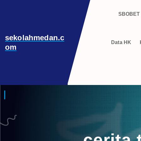
S
k
SBOBET
i
p
t
sekolahmedan.c
Data HK
o
om
c
o
n
t
e
n
t
cerita