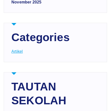
November 2025
Categories
Artikel
TAUTAN
SEKOLAH