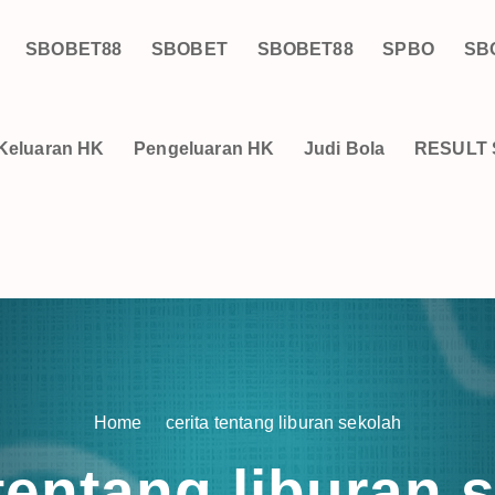
SBOBET88
SBOBET
SBOBET88
SPBO
SB
Keluaran HK
Pengeluaran HK
Judi Bola
RESULT
Home
cerita tentang liburan sekolah
 tentang liburan 