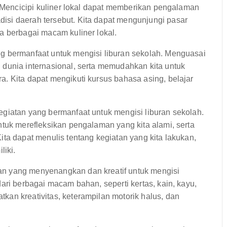
. Mencicipi kuliner lokal dapat memberikan pengalaman
si daerah tersebut. Kita dapat mengunjungi pasar
a berbagai macam kuliner lokal.
g bermanfaat untuk mengisi liburan sekolah. Menguasai
 dunia internasional, serta memudahkan kita untuk
. Kita dapat mengikuti kursus bahasa asing, belajar
egiatan yang bermanfaat untuk mengisi liburan sekolah.
ntuk merefleksikan pengalaman yang kita alami, serta
ita dapat menulis tentang kegiatan yang kita lakukan,
liki.
an yang menyenangkan dan kreatif untuk mengisi
ari berbagai macam bahan, seperti kertas, kain, kayu,
an kreativitas, keterampilan motorik halus, dan