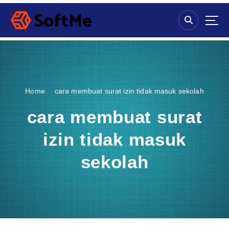
S
k
i
p
t
o
c
o
Home
cara membuat surat izin tidak masuk sekolah
n
t
cara membuat surat
e
n
izin tidak masuk
t
sekolah