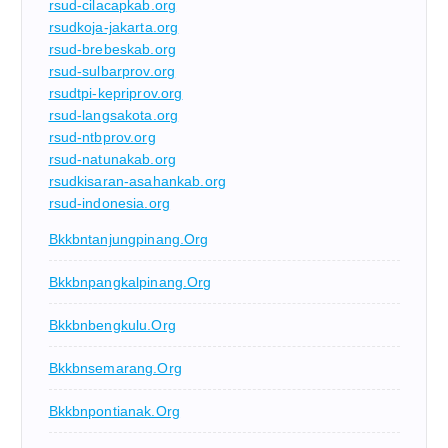
rsud-cilacapkab.org
rsudkoja-jakarta.org
rsud-brebeskab.org
rsud-sulbarprov.org
rsudtpi-kepriprov.org
rsud-langsakota.org
rsud-ntbprov.org
rsud-natunakab.org
rsudkisaran-asahankab.org
rsud-indonesia.org
Bkkbntanjungpinang.org
Bkkbnpangkalpinang.org
Bkkbnbengkulu.org
Bkkbnsemarang.org
Bkkbnpontianak.org