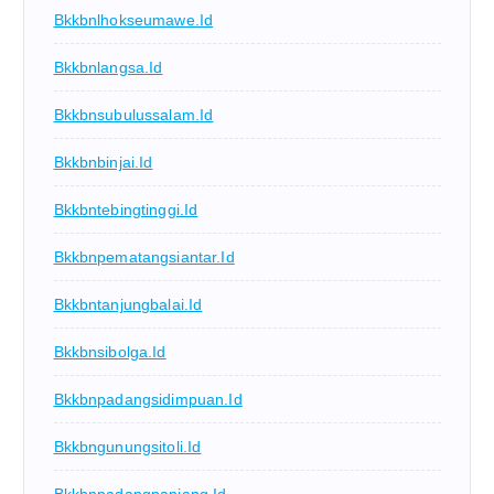
Bkkbnlhokseumawe.id
Bkkbnlangsa.id
Bkkbnsubulussalam.id
Bkkbnbinjai.id
Bkkbntebingtinggi.id
Bkkbnpematangsiantar.id
Bkkbntanjungbalai.id
Bkkbnsibolga.id
Bkkbnpadangsidimpuan.id
Bkkbngunungsitoli.id