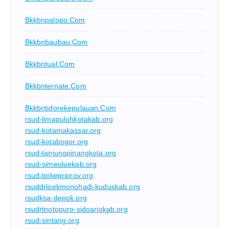
Bkkbnpalopo.com
Bkkbnbaubau.com
Bkkbntual.com
Bkkbnternate.com
Bkkbntidorekepulauan.com
rsud-limapuluhkotakab.org
rsud-kotamakassar.org
rsud-kotabogor.org
rsud-tanjungpinangkota.org
rsud-simeuluekab.org
rsud-tpikepriprov.org
rsuddrloekmonohadi-kuduskab.org
rsudksa-depok.org
rsudrtnotopuro-sidoarjokab.org
rsud-sintang.org