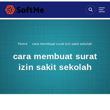
S
k
i
p
t
o
c
o
Home
cara membuat surat izin sakit sekolah
n
t
cara membuat surat
e
n
izin sakit sekolah
t