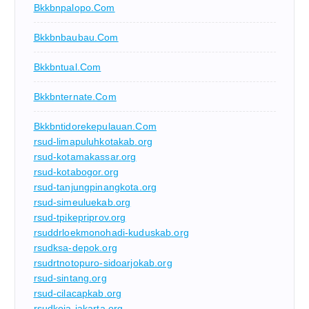
Bkkbnpalopo.com
Bkkbnbaubau.com
Bkkbntual.com
Bkkbnternate.com
Bkkbntidorekepulauan.com
rsud-limapuluhkotakab.org
rsud-kotamakassar.org
rsud-kotabogor.org
rsud-tanjungpinangkota.org
rsud-simeuluekab.org
rsud-tpikepriprov.org
rsuddrloekmonohadi-kuduskab.org
rsudksa-depok.org
rsudrtnotopuro-sidoarjokab.org
rsud-sintang.org
rsud-cilacapkab.org
rsudkoja-jakarta.org