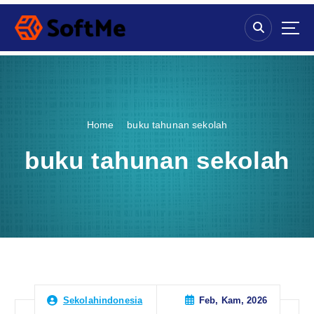
S
k
i
p
t
o
c
o
Home
buku tahunan sekolah
n
t
buku tahunan sekolah
e
n
t
Feb, Kam, 2026
Sekolahindonesia