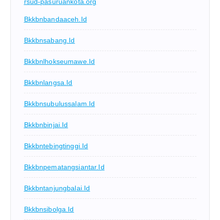
rsud-pasuruankota.org
Bkkbnbandaaceh.id
Bkkbnsabang.id
Bkkbnlhokseumawe.id
Bkkbnlangsa.id
Bkkbnsubulussalam.id
Bkkbnbinjai.id
Bkkbntebingtinggi.id
Bkkbnpematangsiantar.id
Bkkbntanjungbalai.id
Bkkbnsibolga.id