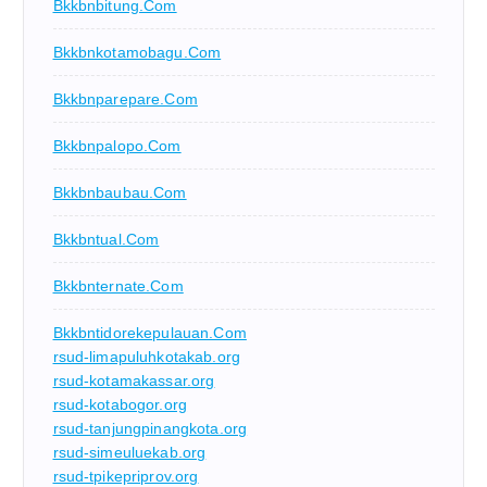
Bkkbnbitung.com
Bkkbnkotamobagu.com
Bkkbnparepare.com
Bkkbnpalopo.com
Bkkbnbaubau.com
Bkkbntual.com
Bkkbnternate.com
Bkkbntidorekepulauan.com
rsud-limapuluhkotakab.org
rsud-kotamakassar.org
rsud-kotabogor.org
rsud-tanjungpinangkota.org
rsud-simeuluekab.org
rsud-tpikepriprov.org