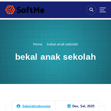
S
k
i
p
t
o
c
o
Home
bekal anak sekolah
n
t
bekal anak sekolah
e
n
t
Des, Sel, 2025
Sekolahindonesia