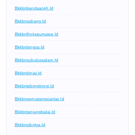
Bkkbnbandaaceh.id
Bkkbnsabang.id
Bkkbnlhokseumawe.id
Bkkbnlangsa.id
Bkkbnsubulussalam.id
Bkkbnbinjai.id
Bkkbntebingtinggi.id
Bkkbnpematangsiantar.id
Bkkbntanjungbalai.id
Bkkbnsibolga.id