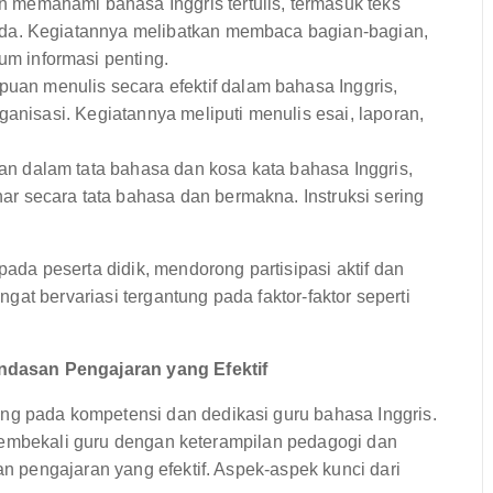
mahami bahasa Inggris tertulis, termasuk teks
da. Kegiatannya melibatkan membaca bagian-bagian,
 informasi penting.
 menulis secara efektif dalam bahasa Inggris,
ganisasi. Kegiatannya meliputi menulis esai, laporan,
 dalam tata bahasa dan kosa kata bahasa Inggris,
 secara tata bahasa dan bermakna. Instruksi sering
a peserta didik, mendorong partisipasi aktif dan
at bervariasi tergantung pada faktor-faktor seperti
ndasan Pengajaran yang Efektif
ng pada kompetensi dan dedikasi guru bahasa Inggris.
membekali guru dengan keterampilan pedagogi dan
 pengajaran yang efektif. Aspek-aspek kunci dari