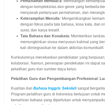
Pemahaman Membaca:
Membangun kemampuan me
dengan kompleksitas dan genre yang berbeda-be
menjawab pertanyaan pemahaman, dan merangkum
Keterampilan Menulis:
Mengembangkan kemampuan
dengan fokus pada tata bahasa, kosa kata, dan or
surat, dan karya kreatif.
Tata Bahasa dan Kosakata:
Memberikan landasan
memungkinkan siswa menyusun kalimat yang benar
kali diintegrasikan ke dalam aktivitas komunikatif.
Kurikulumnya menekankan pendekatan yang berpusat pad
kolaborasi. Namun, penerapan pendekatan ini dapat sang
pelatihan guru dan sumber daya kelas.
Pelatihan Guru dan Pengembangan Profesional: La
Kualitas dari
Bahasa Inggris Sekolah
sangat bergantu
Program pelatihan guru di Indonesia bertujuan untuk 
kemahiran bahasa yang diperlukan untuk menyampaikan