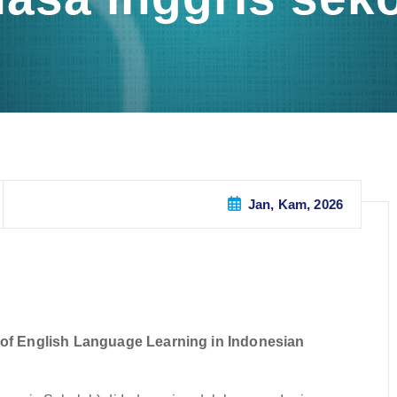
Jan, Kam, 2026
of English Language Learning in Indonesian