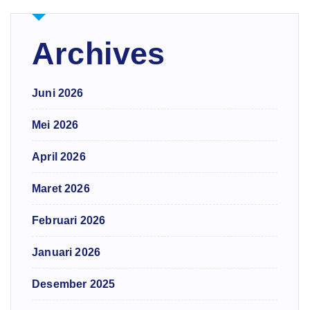
Archives
Juni 2026
Mei 2026
April 2026
Maret 2026
Februari 2026
Januari 2026
Desember 2025