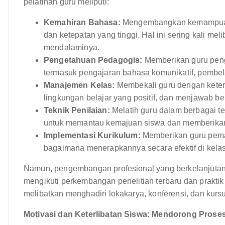
pelatihan guru meliputi:
Kemahiran Bahasa:
Mengembangkan kemampuan ba
dan ketepatan yang tinggi. Hal ini sering kali me
mendalaminya.
Pengetahuan Pedagogis:
Memberikan guru penge
termasuk pengajaran bahasa komunikatif, pembel
Manajemen Kelas:
Membekali guru dengan ketera
lingkungan belajar yang positif, dan menjawab b
Teknik Penilaian:
Melatih guru dalam berbagai tek
untuk memantau kemajuan siswa dan memberikan
Implementasi Kurikulum:
Memberikan guru pema
bagaimana menerapkannya secara efektif di kela
Namun, pengembangan profesional yang berkelanjutan
mengikuti perkembangan penelitian terbaru dan praktik 
melibatkan menghadiri lokakarya, konferensi, dan kursu
Motivasi dan Keterlibatan Siswa: Mendorong Prose