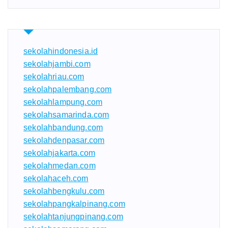
sekolahindonesia.id
sekolahjambi.com
sekolahriau.com
sekolahpalembang.com
sekolahlampung.com
sekolahsamarinda.com
sekolahbandung.com
sekolahdenpasar.com
sekolahjakarta.com
sekolahmedan.com
sekolahaceh.com
sekolahbengkulu.com
sekolahpangkalpinang.com
sekolahtanjungpinang.com