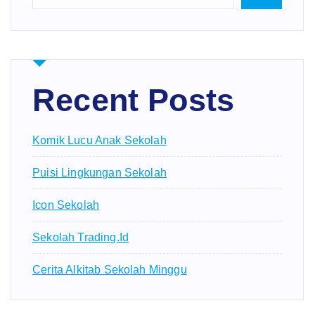
Recent Posts
Komik Lucu Anak Sekolah
Puisi Lingkungan Sekolah
Icon Sekolah
Sekolah Trading.id
Cerita Alkitab Sekolah Minggu