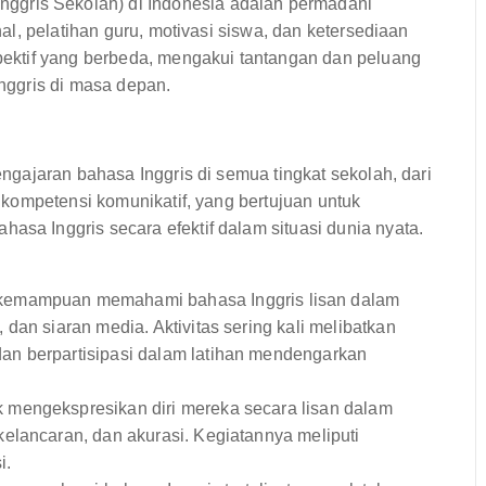
nggris Sekolah) di Indonesia adalah permadani
l, pelatihan guru, motivasi siswa, dan ketersediaan
ektif yang berbeda, mengakui tantangan dan peluang
nggris di masa depan.
gajaran bahasa Inggris di semua tingkat sekolah, dari
kompetensi komunikatif, yang bertujuan untuk
 Inggris secara efektif dalam situasi dunia nyata.
mampuan memahami bahasa Inggris lisan dalam
dan siaran media. Aktivitas sering kali melibatkan
an berpartisipasi dalam latihan mendengarkan
mengekspresikan diri mereka secara lisan dalam
elancaran, dan akurasi. Kegiatannya meliputi
i.