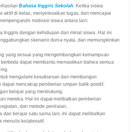
erhasilan
Bahasa Inggris Sekolah
. Ketika siswa
si aktif di kelas, menyelesaikan tugas, dan mencapai
mempengaruhi motivasi siswa antara lain:
nggris dengan kehidupan dan minat siswa. Hal ini
menggabungkan skenario dunia nyata, dan memungkinkan
ang yang sesuai yang mengembangkan kemampuan
ng berbeda dapat membantu memastikan bahwa semua
ing.
untuk mengalami kesuksesan dan membangun
i dapat mencakup pemberian umpan balik positif,
gan belajar yang mendukung.
an mereka. Hal ini dapat melibatkan pemberian
egiatan, dan metode penilaian.
dan belajar satu sama lain. Ini dapat melibatkan
 menulis kolaboratif.