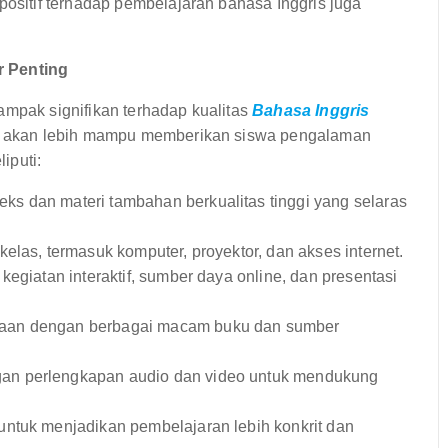
itif terhadap pembelajaran bahasa Inggris juga
r Penting
ampak signifikan terhadap kualitas
Bahasa Inggris
i akan lebih mampu memberikan siswa pengalaman
iputi:
ks dan materi tambahan berkualitas tinggi yang selaras
elas, termasuk komputer, proyektor, dan akses internet.
egiatan interaktif, sumber daya online, dan presentasi
kaan dengan berbagai macam buku dan sumber
an perlengkapan audio dan video untuk mendukung
ntuk menjadikan pembelajaran lebih konkrit dan