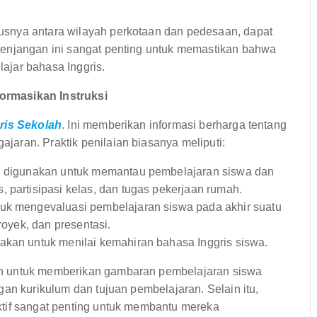
snya antara wilayah perkotaan dan pedesaan, dapat
senjangan ini sangat penting untuk memastikan bahwa
ajar bahasa Inggris.
ormasikan Instruksi
ris Sekolah
. Ini memberikan informasi berharga tentang
aran. Praktik penilaian biasanya meliputi:
g digunakan untuk memantau pembelajaran siswa dan
 partisipasi kelas, dan tugas pekerjaan rumah.
uk mengevaluasi pembelajaran siswa pada akhir suatu
royek, dan presentasi.
akan untuk menilai kemahiran bahasa Inggris siswa.
an untuk memberikan gambaran pembelajaran siswa
gan kurikulum dan tujuan pembelajaran. Selain itu,
ktif sangat penting untuk membantu mereka