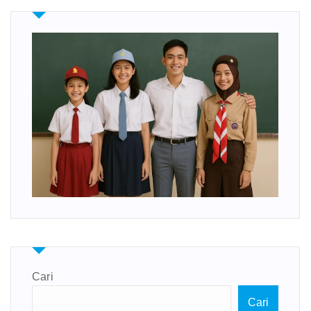
Cari
Cari